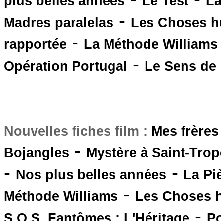
plus belles années
Le Test
L
-
Madres paralelas
Les Choses 
-
rapportée
La Méthode Williams
-
Opération Portugal
Le Sens de l
Nouvelles fiches film :
Mes frères
-
Bojangles
Mystère à Saint-Trop
-
-
Nos plus belles années
La Pi
-
Méthode Williams
Les Choses 
-
S.O.S. Fantômes : L'Héritage
Po