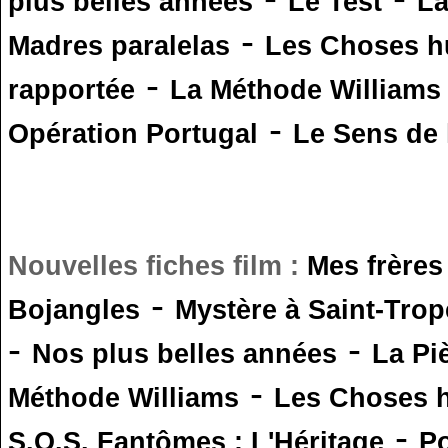
plus belles années
Le Test
L
-
Madres paralelas
Les Choses 
-
rapportée
La Méthode Williams
-
Opération Portugal
Le Sens de l
Nouvelles fiches film :
Mes frères
-
Bojangles
Mystère à Saint-Trop
-
-
Nos plus belles années
La Pi
-
Méthode Williams
Les Choses 
-
S.O.S. Fantômes : L'Héritage
Po