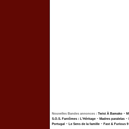
-
Nouvelles Bandes annonces :
Twist À Bamako
M
-
-
S.O.S. Fantômes : L'Héritage
Madres paralelas
-
-
Portugal
Le Sens de la famille
Fast & Furious 9