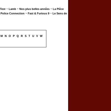
-
-
-
 Test
Lamb
Nos plus belles années
La Pièce
-
-
-
Police Connection
Fast & Furious 9
Le Sens de
M
N
O
P
Q
R
S
T
U
V
W