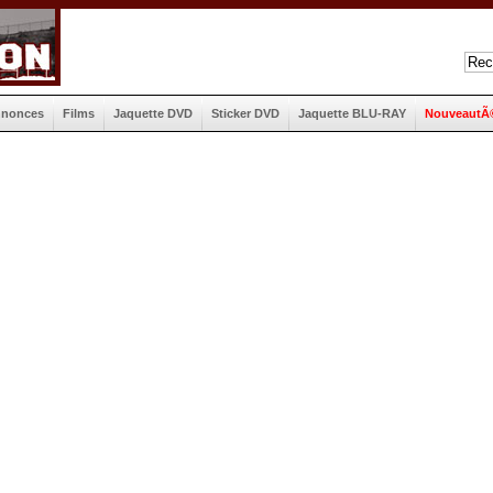
nnonces
Films
Jaquette DVD
Sticker DVD
Jaquette BLU-RAY
NouveautÃ