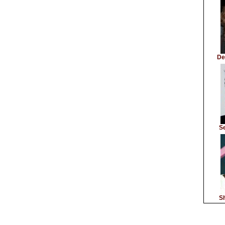
De
S
Sh