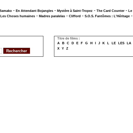
-
-
-
-
 Bamako
En Attendant Bojangles
Mystère à Saint-Tropez
The Card Counter
Le
-
-
-
-
Les Choses humaines
Madres paralelas
Clifford
S.O.S. Fantômes : L'Héritage
Titre de films :
A
B
C
D
E
F
G
H
I
J
K
L
LE
LES
LA
X
Y
Z