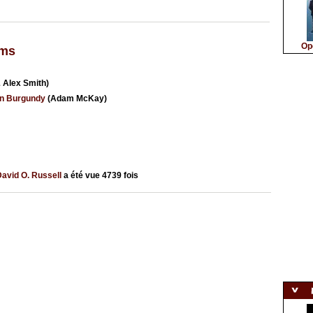
Op
lms
& Alex Smith)
on Burgundy
(Adam McKay)
avid O. Russell
a été vue
4739
fois