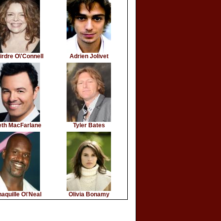
irdre O\'Connell
Adrien Jolivet
eth MacFarlane
Tyler Bates
aquille O\'Neal
Olivia Bonamy