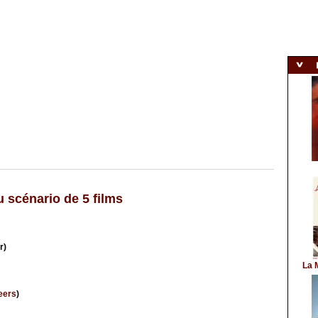
u scénario de 5 films
r)
La 
eers
)