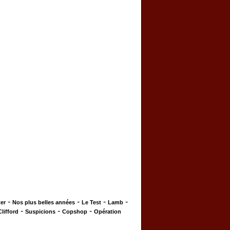
-
-
-
-
er
Nos plus belles années
Le Test
Lamb
-
-
-
Clifford
Suspicions
Copshop
Opération