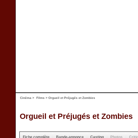
Cinéma
>
Films
> Orgueil et Préjugés et Zombies
Orgueil et Préjugés et Zombies
Fiche complète
Bande-annonce
Casting
Photos
Criti