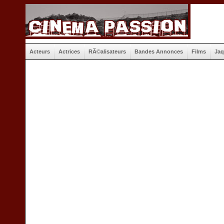
Acteurs
Actrices
RÃ©alisateurs
Bandes Annonces
Films
Jaq