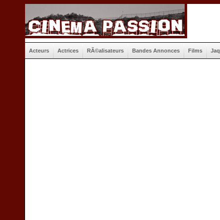
Acteurs
Actrices
RÃ©alisateurs
Bandes Annonces
Films
Jaq