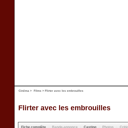
Cinéma
>
Films
> Flirter avec les embrouilles
Flirter avec les embrouilles
Fiche complète
Bande-annonce
Casting
Photos
Criti