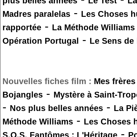
plus belles années
Le Test
L
-
Madres paralelas
Les Choses 
-
rapportée
La Méthode Williams
-
Opération Portugal
Le Sens de l
Nouvelles fiches film :
Mes frères
-
Bojangles
Mystère à Saint-Trop
-
-
Nos plus belles années
La Pi
-
Méthode Williams
Les Choses 
-
S.O.S. Fantômes : L'Héritage
Po