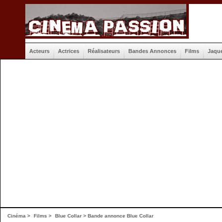
Acteurs
Actrices
Réalisateurs
Bandes Annonces
Films
Jaqu
Cinéma
>
Films
>
Blue Collar
>
Bande annonce Blue Collar