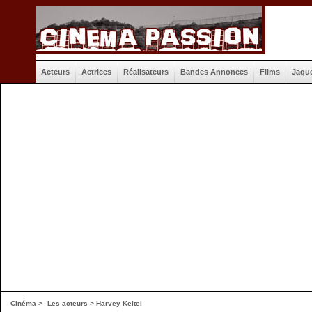
Acteurs
Actrices
Réalisateurs
Bandes Annonces
Films
Jaqu
Cinéma
>
Les acteurs
> Harvey Keitel