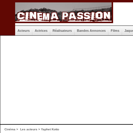
Acteurs
Actrices
Réalisateurs
Bandes Annonces
Films
Jaqu
Cinéma
>
Les acteurs
> Yaphet Kotto