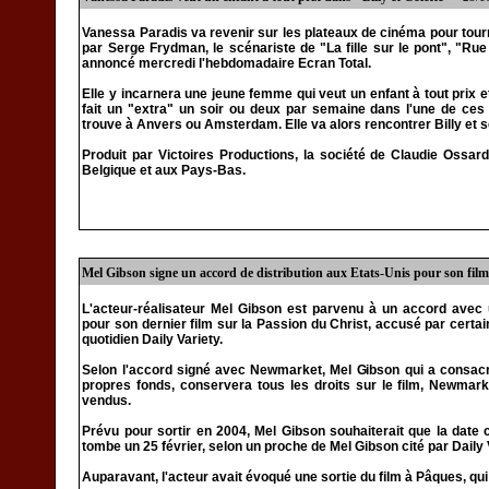
Vanessa Paradis va revenir sur les plateaux de cinéma pour tourner
par Serge Frydman, le scénariste de "La fille sur le pont", "Ru
annoncé mercredi l'hebdomadaire Ecran Total.
Elle y incarnera une jeune femme qui veut un enfant à tout prix et 
fait un "extra" un soir ou deux par semaine dans l'une de ces
trouve à Anvers ou Amsterdam. Elle va alors rencontrer Billy et s
Produit par Victoires Productions, la société de Claudie Ossard
Belgique et aux Pays-Bas.
Mel Gibson signe un accord de distribution aux Etats-Unis pour son fil
L'acteur-réalisateur Mel Gibson est parvenu à un accord avec 
pour son dernier film sur la Passion du Christ, accusé par certa
quotidien Daily Variety.
Selon l'accord signé avec Newmarket, Mel Gibson qui a consacré
propres fonds, conservera tous les droits sur le film, Newmark
vendus.
Prévu pour sortir en 2004, Mel Gibson souhaiterait que la date
tombe un 25 février, selon un proche de Mel Gibson cité par Daily 
Auparavant, l'acteur avait évoqué une sortie du film à Pâques, qui