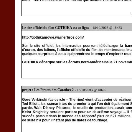
mais "The Passion of Christ" du fait que Miramax détient les dro
Le site officiel du film GOTHIKA est en ligne
- 18/10/2003 @ 18h23
http://gothikamovie.warnerbros.com/
Sur le site officiel, les internautes pourront télécharger la b
d'écran, des icônes, l'affiche officielle du film, de nombreuses im
quelques surprises à ceux qui prendront le temps d'explorer tous
GOTHIKA débarque sur les écrans nord-américains le 21 novembre 
projet : Les Pirates des Caraïbes 2
- 18/10/2003 @ 18h09
Gore Verbinski (Le cercle – The ring) vient d’accepter de réalise
Ted Elliott, les scénaristes du premier à qui l’on doit également 
partie. Walt Disney Pictures, le studio de production, aurait
Keira Knightley seraient partant pour un deuxième voyage… Il f
succès partout dans le monde et a rapporté plus de 621 millions 
de suite n’a pour l’instant pas de dates de tournage.