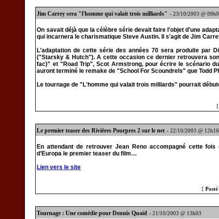
Jim Carrey sera "l'homme qui valait trois milliards"
- 23/10/2003 @ 09h
On savait déjà que la célèbre série devait faire l'objet d'une ada
qui incarnera le charismatique Steve Austin. Il s'agit de Jim Carre
L'adaptation de cette série des années 70 sera produite par Di
("Starsky & Hutch"). A cette occasion ce dernier retrouvera son
fac)" et "Road Trip", Scot Armstrong, pour écrire le scénario du p
auront terminé le remake de "School For Scoundrels" que Todd Phi
Le tournage de "L'homme qui valait trois milliards" pourrait débu
Le premier teaser des Rivières Pourpres 2 sur le net
- 22/10/2003 @ 12h1
En attendant de retrouver Jean Reno accompagné cette fois 
d’Europa le premier teaser du film…
Lien vers le site
[
Posté
Tournage : Une comédie pour Dennis Quaid
- 21/10/2003 @ 13h03