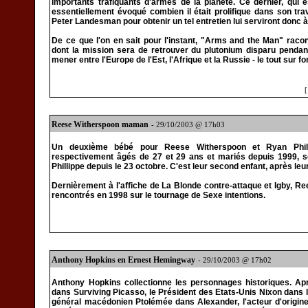
importants trafiquants d'armes de la planète. Ce dernier, qui e
essentiellement évoqué combien il était prolifique dans son tra
Peter Landesman pour obtenir un tel entretien lui serviront donc à
De ce que l'on en sait pour l'instant, "Arms and the Man" racon
dont la mission sera de retrouver du plutonium disparu pendant
mener entre l'Europe de l'Est, l'Afrique et la Russie - le tout sur 
Reese Witherspoon maman
- 29/10/2003 @ 17h03
Un deuxième bébé pour Reese Witherspoon et Ryan Phill
respectivement âgés de 27 et 29 ans et mariés depuis 1999, s
Phillippe depuis le 23 octobre. C'est leur second enfant, après leu
Dernièrement à l'affiche de La Blonde contre-attaque et Igby, Re
rencontrés en 1998 sur le tournage de Sexe intentions.
Anthony Hopkins en Ernest Hemingway
- 29/10/2003 @ 17h02
Anthony Hopkins collectionne les personnages historiques. Apr
dans Surviving Picasso, le Président des Etats-Unis Nixon dans 
général macédonien Ptolémée dans Alexander, l'acteur d'origine b