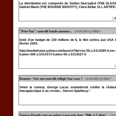
La distribution est composée de Stellan Skarsgård (THE GL
Gabriel Mann (THE BOURNE IDENTITY), Clara Bellar (A.I. ARTIFIC
[
P
"Peter Pan": nouvelle bande-annonce...
- 24/10/2003 @ 08h51
Doté d'un budget de 100 millions de $, le film sortira aux USA
février 2004.
http://mediaframe.yahoo.com/launch?lid=rnv-56-s.5314585-0,rn
0,wmv-300-s.5314373-0,wmv-56-s.5314527-0
Rumeur : Vers une nouvelle trilogie Star wars ?
- 23/10/2003 @ 09h17
Selon la rumeur, George Lucas souhaiterait confier la réali
intergalactique à un certain... Steven Spielberg !
Vanessa Paradis veut un enfant à tout prix dans "Billy et Colette"
- 23/