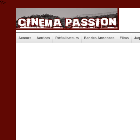
?>
Acteurs
Actrices
RÃ©alisateurs
Bandes Annonces
Films
Jaq