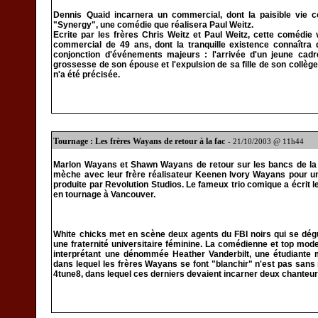
Dennis Quaid incarnera un commercial, dont la paisible vie
"Synergy", une comédie que réalisera Paul Weitz.
Ecrite par les frères Chris Weitz et Paul Weitz, cette comédie 
commercial de 49 ans, dont la tranquille existence connaîtra
conjonction d'événements majeurs : l'arrivée d'un jeune cadr
grossesse de son épouse et l'expulsion de sa fille de son collè
n'a été précisée.
Tournage : Les frères Wayans de retour à la fac
- 21/10/2003 @ 11h44
Marlon Wayans et Shawn Wayans de retour sur les bancs de la 
mèche avec leur frère réalisateur Keenen Ivory Wayans pour une
produite par Revolution Studios. Le fameux trio comique a écrit 
en tournage à Vancouver.
White chicks met en scène deux agents du FBI noirs qui se dégui
une fraternité universitaire féminine. La comédienne et top mod
interprétant une dénommée Heather Vanderbilt, une étudiante
dans lequel les frères Wayans se font "blanchir" n'est pas sans 
4tune8, dans lequel ces derniers devaient incarner deux chanteu