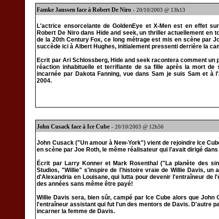
Famke Janssen face à Robert De Niro
- 20/10/2003 @ 13h13
L'actrice ensorcelante de GoldenEye et X-Men est en effet sur 
Robert De Niro dans Hide and seek, un thriller actuellement en t
de la 20th Century Fox, ce long métrage est mis en scène par Jo
succède ici à Albert Hughes, initialement pressenti derrière la c
Ecrit par Ari Schlossberg, Hide and seek racontera comment un pè
réaction inhabituelle et terrifiante de sa fille après la mort d
incarnée par Dakota Fanning, vue dans Sam je suis Sam et à l
2004.
John Cusack face à Ice Cube
- 20/10/2003 @ 12h56
John Cusack ("Un amour à New-York") vient de rejoindre Ice Cube 
en scène par Joe Roth, le même réalisateur qui l'avait dirigé dan
Écrit par Larry Konner et Mark Rosenthal ("La planète des singe
Studios, "Willie" s'inspire de l'histoire vraie de Willie Davis, un
d'Alexandria en Louisane, qui lutta pour devenir l'entraîneur de l
des années sans même être payé!
Willie Davis sera, bien sûr, campé par Ice Cube alors que John 
l'entraîneur assistant qui fut l'un des mentors de Davis. D'autre p
incarner la femme de Davis.