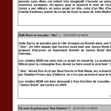
parents sans dîner, cet enfant très imaginatif s'invente un uni
monstres exotiques. On ignore pour le moment le nom de l'act
Jonze a par ailleurs un autre projet en tête, celui d'un film d'
Charlie Kaufman, auteur du script de Dans la peau de John Malko
Halle Berry ne sera plus "Jinx"...
- 28/10/2003 @ 09h06
Halle Berry ne prendra pas le rôle d'espion au féminin dans une 
"Jinx". En effet depuis que l'actrice avait joué une James Bond G
proposé d'incarner un équivalent féminin de James Bond dan
l'héroïne.
Les studios MGM ont ainsi mis ce projet en stand-by. La product
Wilson pour la compagnie Eon, devait se faire avant le prochain
"Jinx" devait être écrit par Neal Purvis et Rob Wade, les scénari
par Stephen Frears qui, d'ailleurs, ne s'est pas prononcé pour le
Les studios MGM ont donc demandé à Eon d'arrêter de travailler s
"James Bond" qui sortira en 2005.
Six mois de prison pour Tom Sizemore !!
- 28/10/2003 @ 09h04