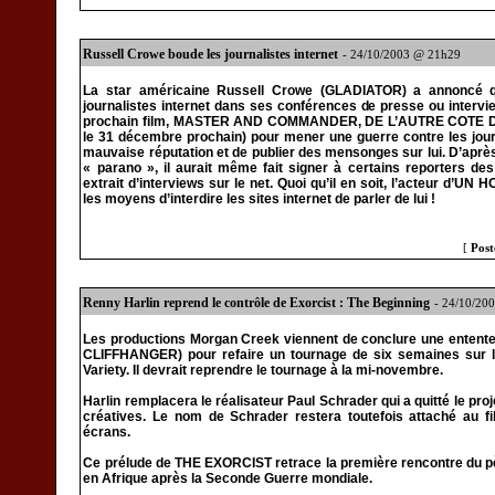
Russell Crowe boude les journalistes internet
- 24/10/2003 @ 21h29
La star américaine Russell Crowe (GLADIATOR) a annoncé qu
journalistes internet dans ses conférences de presse ou intervie
prochain film, MASTER AND COMMANDER, DE L’AUTRE COTE DU 
le 31 décembre prochain) pour mener une guerre contre les jour
mauvaise réputation et de publier des mensonges sur lui. D’après l
« parano », il aurait même fait signer à certains reporters d
extrait d’interviews sur le net. Quoi qu’il en soit, l’acteur d
les moyens d’interdire les sites internet de parler de lui !
[
Post
Renny Harlin reprend le contrôle de Exorcist : The Beginning
- 24/10/20
Les productions Morgan Creek viennent de conclure une entente
CLIFFHANGER) pour refaire un tournage de six semaines sur
Variety. Il devrait reprendre le tournage à la mi-novembre.
Harlin remplacera le réalisateur Paul Schrader qui a quitté le pro
créatives. Le nom de Schrader restera toutefois attaché au f
écrans.
Ce prélude de THE EXORCIST retrace la première rencontre du pèr
en Afrique après la Seconde Guerre mondiale.