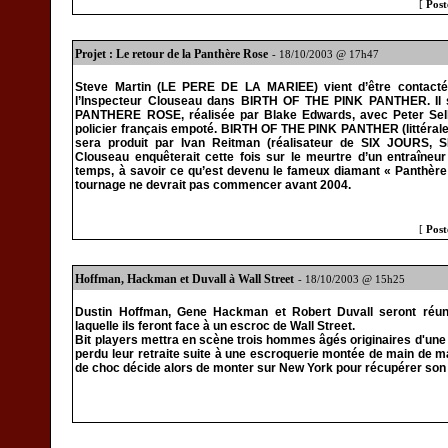
[
Post
Projet : Le retour de la Panthère Rose
- 18/10/2003 @ 17h47
Steve Martin (LE PERE DE LA MARIEE) vient d’être contacté 
l’Inspecteur Clouseau dans BIRTH OF THE PINK PANTHER. Il s
PANTHERE ROSE, réalisée par Blake Edwards, avec Peter Sell
policier français empoté. BIRTH OF THE PINK PANTHER (littérale
sera produit par Ivan Reitman (réalisateur de SIX JOURS, S
Clouseau enquêterait cette fois sur le meurtre d’un entraîneu
temps, à savoir ce qu’est devenu le fameux diamant « Panthère R
tournage ne devrait pas commencer avant 2004.
[
Post
Hoffman, Hackman et Duvall à Wall Street
- 18/10/2003 @ 15h25
Dustin Hoffman, Gene Hackman et Robert Duvall seront réun
laquelle ils feront face à un escroc de Wall Street.
Bit players mettra en scène trois hommes âgés originaires d'une pe
perdu leur retraite suite à une escroquerie montée de main de maî
de choc décide alors de monter sur New York pour récupérer son