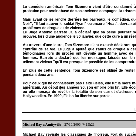
Le comédien américain Tom Sizemore vient d'être condamné à 
probation pour avoir abusé de son ancienne compagne, la tristeme
Mais avant de se rendre derrière les barreaux, le comédien, q
Noir", "Il faut sauver le soldat Ryan" ou encore "Heat", devra su
problèmes de drogue et de violence.
Le Juge Antonio Barreto Jr. a déclaré que sa peine pourrait s
prouver, lors d'une audience le 30 janvier, que cette cure a un réelle
Au travers d'une lettre, Tom Sizemore s'est excusé déclarant q
contrôle de sa vie. Le juge a ajouté que l'abus de drogue a c
témoignages lors du procès ont dévoilé un homme avec de p
femmes. Barreto a déclaré que les messages laissés sur le ré
tellement vicieux "qu'il est presque impossible de les comprendr
En plus de cette sentence, Tom Sizemore est obligé de rester à
pendant deux ans.
Pour ceux qui ne connaissent pas Heidi Fleiss, elle fut la mère ma
américain. Au début des années 90, son empire pris fin. Elle éc
où elle menaça de révéler la totalité de son carnet d'adress
Hollywoodien. En 1999, Fleiss fut libérée sur parole.
Michael Bay à Amityville
- 27/10/2003 @ 15h21
Michael Bay revisite les classiques de l'horreur. Fort du succ