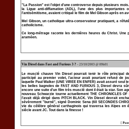
"La Passion" est l'objet d'une controverse depuis plusieurs moi
la Ligue anti-diffamation (ADL), l'une des plus importantes 
l'antisémitisme, avaient critiqué le film de Mel Gibson après en avo
Mel Gibson, un catholique ultra-conservateur pratiquant, a réfut
catholicisme.
Ce long-métrage raconte les dernières heures du Christ. Une p
araméen.
Vin Diesel dans Fast and Furious 3 ?
- 23/10/2003 @ 09h01
Le musclé chauve Vin Diesel pourrait tenir le rôle principal
participé au premier volet, l'acteur avait pourtant refusé de 
laquelle Paul Walker (UNE VIREE EN ENFER) avait assuré seul le s
les belles bagnoles de FAST AND FURIOUS 3, Diesel devra sûre
encore une suite d'un film très musclé dont il était la star. Son 
nouveau Schwarzie tourne actuellement THE CHRONICLES OF RI
l'avait déjà dirigé dans PITCH BLACK. Vin Diesel devrait en
sévèrement "burné", signé Dominic Sena (60 SECONDES CHRONO
vie du célèbre général carthaginois qui traversa les Alpes en
siècle avant JC. Tout dans la finesse !
[
Post