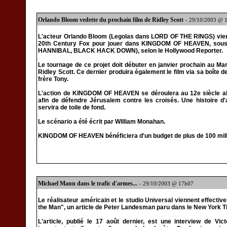
Orlando Bloom vedette du prochain film de Ridley Scott
- 29/10/2003 @ 
L'acteur Orlando Bloom (Legolas dans LORD OF THE RINGS) vient
20th Century Fox pour jouer dans KINGDOM OF HEAVEN, sous l
HANNIBAL, BLACK HACK DOWN), selon le Hollywood Reporter.
Le tournage de ce projet doit débuter en janvier prochain au Maro
Ridley Scott. Ce dernier produira également le film via sa boîte d
frère Tony.
L'action de KINGDOM OF HEAVEN se déroulera au 12e siècle alo
afin de défendre Jérusalem contre les croisés. Une histoire d
servira de toile de fond.
Le scénario a été écrit par William Monahan.
KINGDOM OF HEAVEN bénéficiera d'un budget de plus de 100 mil
Michael Mann dans le trafic d'armes...
- 29/10/2003 @ 17h07
Le réalisateur américain et le studio Universal viennent effect
the Man", un article de Peter Landesman paru dans le New York 
L'article, publié le 17 août dernier, est une interview de V