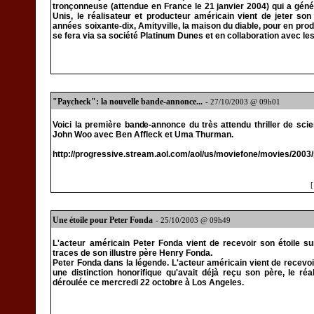
tronçonneuse (attendue en France le 21 janvier 2004) qui a génér
Unis, le réalisateur et producteur américain vient de jeter so
années soixante-dix, Amityville, la maison du diable, pour en pro
se fera via sa société Platinum Dunes et en collaboration avec l
"Paycheck": la nouvelle bande-annonce...
- 27/10/2003 @ 09h01
Voici la première bande-annonce du très attendu thriller de sci
John Woo avec Ben Affleck et Uma Thurman.
http://progressive.stream.aol.com/aol/us/moviefone/movies/20
Une étoile pour Peter Fonda
- 25/10/2003 @ 09h49
L'acteur américain Peter Fonda vient de recevoir son étoile s
traces de son illustre père Henry Fonda.
Peter Fonda dans la légende. L'acteur américain vient de recevoi
une distinction honorifique qu'avait déjà reçu son père, le r
déroulée ce mercredi 22 octobre à Los Angeles.