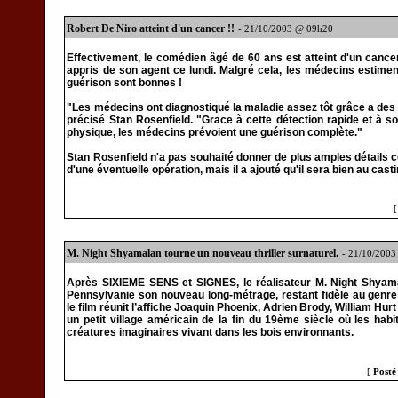
Robert De Niro atteint d'un cancer !!
- 21/10/2003 @ 09h20
Effectivement, le comédien âgé de 60 ans est atteint d'un cancer
appris de son agent ce lundi. Malgré cela, les médecins estim
guérison sont bonnes !
"Les médecins ont diagnostiqué la maladie assez tôt grâce a des
précisé Stan Rosenfield. "Grace à cette détection rapide et à so
physique, les médecins prévoient une guérison complète."
Stan Rosenfield n'a pas souhaité donner de plus amples détails c
d'une éventuelle opération, mais il a ajouté qu'il sera bien au cas
M. Night Shyamalan tourne un nouveau thriller surnaturel.
- 21/10/200
Après SIXIEME SENS et SIGNES, le réalisateur M. Night Shyama
Pennsylvanie son nouveau long-métrage, restant fidèle au genre 
le film réunit l’affiche Joaquin Phoenix, Adrien Brody, William H
un petit village américain de la fin du 19ème siècle où les ha
créatures imaginaires vivant dans les bois environnants.
[
Posté