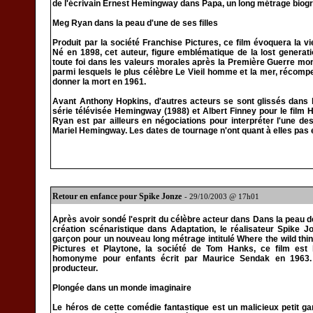
de l'écrivain Ernest Hemingway dans Papa, un long métrage biogr
Meg Ryan dans la peau d'une de ses filles
Produit par la société Franchise Pictures, ce film évoquera la
Né en 1898, cet auteur, figure emblématique de la lost genera
toute foi dans les valeurs morales après la Première Guerre mon
parmi lesquels le plus célèbre Le Vieil homme et la mer, récomp
donner la mort en 1961.
Avant Anthony Hopkins, d'autres acteurs se sont glissés dans l
série télévisée Hemingway (1988) et Albert Finney pour le film 
Ryan est par ailleurs en négociations pour interpréter l'une de
Mariel Hemingway. Les dates de tournage n'ont quant à elles pa
Retour en enfance pour Spike Jonze
- 29/10/2003 @ 17h01
Après avoir sondé l'esprit du célèbre acteur dans Dans la peau d
création scénaristique dans Adaptation, le réalisateur Spike J
garçon pour un nouveau long métrage intitulé Where the wild thin
Pictures et Playtone, la société de Tom Hanks, ce film est
homonyme pour enfants écrit par Maurice Sendak en 1963. 
producteur.
Plongée dans un monde imaginaire
Le héros de cette comédie fantastique est un malicieux petit ga