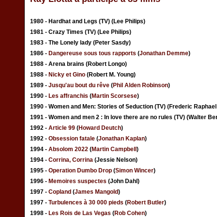
1980 - Hardhat and Legs (TV) (Lee Philips)
1981 - Crazy Times (TV) (Lee Philips)
1983 - The Lonely lady (Peter Sasdy)
1986 -
Dangereuse sous tous rapports
(
Jonathan Demme
)
1988 - Arena brains (Robert Longo)
1988 -
Nicky et Gino
(Robert M. Young)
1989 -
Jusqu'au bout du rêve
(
Phil Alden Robinson
)
1990 -
Les affranchis
(
Martin Scorsese
)
1990 - Women and Men: Stories of Seduction (TV) (Frederic Raphae
1991 - Women and men 2 : In love there are no rules (TV) (Walter Ber
1992 -
Article 99
(
Howard Deutch
)
1992 -
Obsession fatale
(
Jonathan Kaplan
)
1994 -
Absolom 2022
(
Martin Campbell
)
1994 -
Corrina, Corrina
(Jessie Nelson)
1995 -
Operation Dumbo Drop
(
Simon Wincer
)
1996 -
Memoires suspectes
(John Dahl)
1997 -
Copland
(
James Mangold
)
1997 -
Turbulences à 30 000 pieds
(
Robert Butler
)
1998 -
Les Rois de Las Vegas
(
Rob Cohen
)