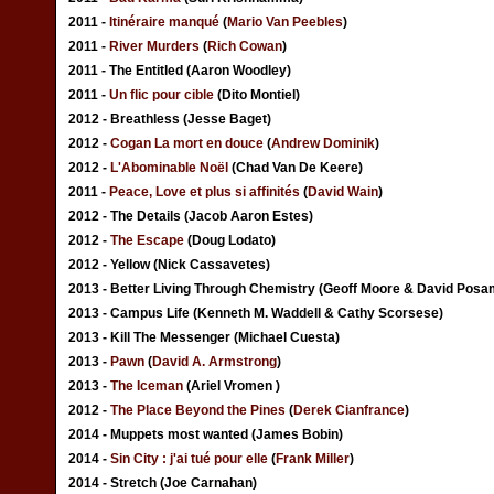
2011 -
Itinéraire manqué
(
Mario Van Peebles
)
2011 -
River Murders
(
Rich Cowan
)
2011 - The Entitled (Aaron Woodley)
2011 -
Un flic pour cible
(Dito Montiel)
2012 - Breathless (Jesse Baget)
2012 -
Cogan La mort en douce
(
Andrew Dominik
)
2012 -
L'Abominable Noël
(Chad Van De Keere)
2011 -
Peace, Love et plus si affinités
(
David Wain
)
2012 - The Details (Jacob Aaron Estes)
2012 -
The Escape
(Doug Lodato)
2012 - Yellow (Nick Cassavetes)
2013 - Better Living Through Chemistry (Geoff Moore & David Posa
2013 - Campus Life (Kenneth M. Waddell & Cathy Scorsese)
2013 - Kill The Messenger (Michael Cuesta)
2013 -
Pawn
(
David A. Armstrong
)
2013 -
The Iceman
(Ariel Vromen )
2012 -
The Place Beyond the Pines
(
Derek Cianfrance
)
2014 - Muppets most wanted (James Bobin)
2014 -
Sin City : j'ai tué pour elle
(
Frank Miller
)
2014 - Stretch (Joe Carnahan)