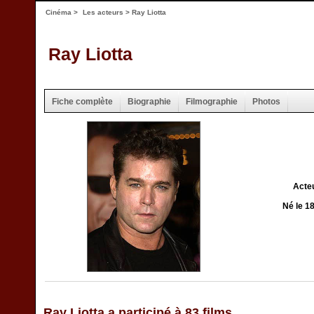
Cinéma
>
Les acteurs
> Ray Liotta
Ray Liotta
Fiche complète
Biographie
Filmographie
Photos
Acteu
Né le 1
Ray Liotta a participé à 83 films