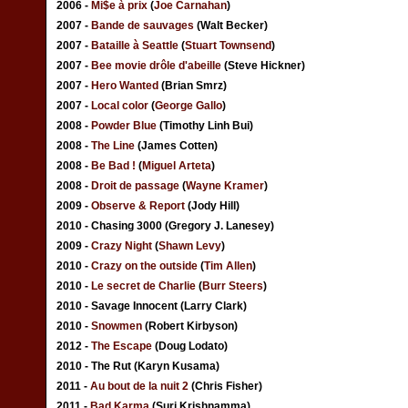
2006 -
Mi$e à prix
(
Joe Carnahan
)
2007 -
Bande de sauvages
(Walt Becker)
2007 -
Bataille à Seattle
(
Stuart Townsend
)
2007 -
Bee movie drôle d'abeille
(Steve Hickner)
2007 -
Hero Wanted
(Brian Smrz)
2007 -
Local color
(
George Gallo
)
2008 -
Powder Blue
(Timothy Linh Bui)
2008 -
The Line
(James Cotten)
2008 -
Be Bad !
(
Miguel Arteta
)
2008 -
Droit de passage
(
Wayne Kramer
)
2009 -
Observe & Report
(Jody Hill)
2010 - Chasing 3000 (Gregory J. Lanesey)
2009 -
Crazy Night
(
Shawn Levy
)
2010 -
Crazy on the outside
(
Tim Allen
)
2010 -
Le secret de Charlie
(
Burr Steers
)
2010 - Savage Innocent (Larry Clark)
2010 -
Snowmen
(Robert Kirbyson)
2012 -
The Escape
(Doug Lodato)
2010 - The Rut (Karyn Kusama)
2011 -
Au bout de la nuit 2
(Chris Fisher)
2011 -
Bad Karma
(Suri Krishnamma)