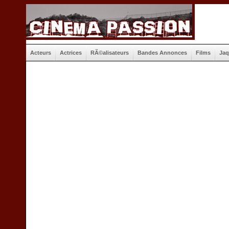
Acteurs
Actrices
RÃ©alisateurs
Bandes Annonces
Films
Jaq