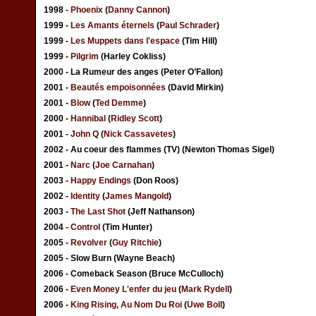
1998 -
Phoenix
(
Danny Cannon
)
1999 -
Les Amants éternels
(
Paul Schrader
)
1999 -
Les Muppets dans l'espace
(Tim Hill)
1999 -
Pilgrim
(Harley Cokliss)
2000 - La Rumeur des anges (Peter O’Fallon)
2001 -
Beautés empoisonnées
(David Mirkin)
2001 -
Blow
(
Ted Demme
)
2000 -
Hannibal
(
Ridley Scott
)
2001 -
John Q
(
Nick Cassavetes
)
2002 - Au coeur des flammes (TV) (Newton Thomas Sigel)
2001 -
Narc
(
Joe Carnahan
)
2003 -
Happy Endings
(Don Roos)
2002 -
Identity
(
James Mangold
)
2003 -
The Last Shot
(Jeff Nathanson)
2004 -
Control
(Tim Hunter)
2005 -
Revolver
(
Guy Ritchie
)
2005 - Slow Burn (Wayne Beach)
2006 - Comeback Season (Bruce McCulloch)
2006 -
Even Money L'enfer du jeu
(
Mark Rydell
)
2006 -
King Rising, Au Nom Du Roi
(
Uwe Boll
)