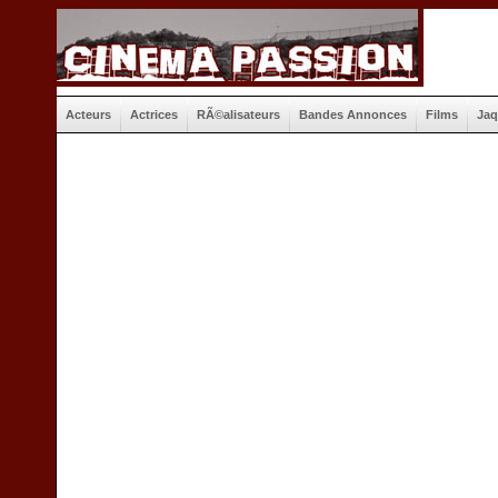
Acteurs
Actrices
RÃ©alisateurs
Bandes Annonces
Films
Jaq