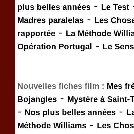
-
plus belles années
Le Test
-
Madres paralelas
Les Chos
-
rapportée
La Méthode Will
-
Opération Portugal
Le Sens 
Nouvelles fiches film :
Mes fr
-
Bojangles
Mystère à Saint-
-
-
Nos plus belles années
L
-
Méthode Williams
Les Chos