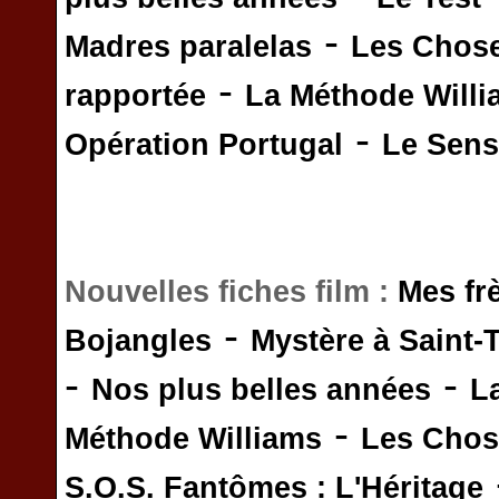
-
Madres paralelas
Les Chos
-
rapportée
La Méthode Will
-
Opération Portugal
Le Sens 
Nouvelles fiches film :
Mes fr
-
Bojangles
Mystère à Saint-
-
-
Nos plus belles années
L
-
Méthode Williams
Les Chos
S.O.S. Fantômes : L'Héritage