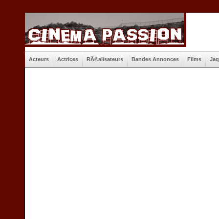
Acteurs
Actrices
RÃ©alisateurs
Bandes Annonces
Films
Jaq