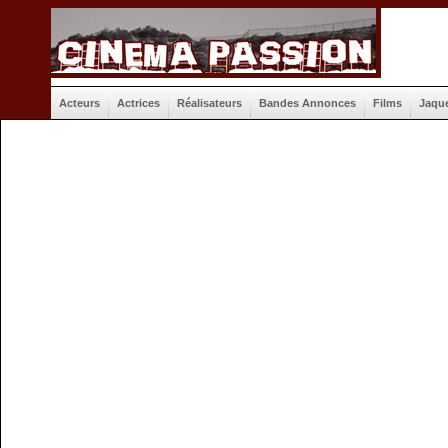
Acteurs
Actrices
Réalisateurs
Bandes Annonces
Films
Jaqu