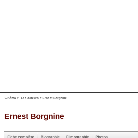
Cinéma
>
Les acteurs
> Ernest Borgnine
Ernest Borgnine
Fiche complète
Biographie
Filmographie
Photos