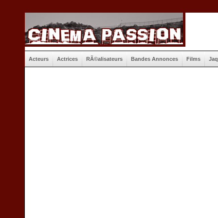
Acteurs
Actrices
RÃ©alisateurs
Bandes Annonces
Films
Jaq