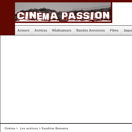
Acteurs
Actrices
Réalisateurs
Bandes Annonces
Films
Jaqu
Cinéma
>
Les actrices
> Sandrine Bonnaire