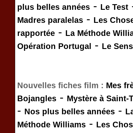
-
plus belles années
Le Test
-
Madres paralelas
Les Chos
-
rapportée
La Méthode Will
-
Opération Portugal
Le Sens 
Nouvelles fiches film :
Mes fr
-
Bojangles
Mystère à Saint-
-
-
Nos plus belles années
L
-
Méthode Williams
Les Chos