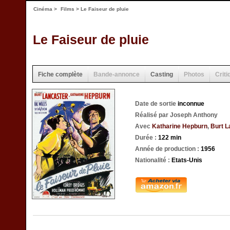
Cinéma
>
Films
> Le Faiseur de pluie
Le Faiseur de pluie
Fiche complète
Bande-annonce
Casting
Photos
Criti
Date de sortie
inconnue
Réalisé par Joseph Anthony
Avec
Katharine Hepburn
,
Burt L
Durée :
122 min
Année de production :
1956
Nationalité :
Etats-Unis