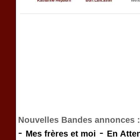
Katharine Hepburn
Burt Lancaster
Wend
Nouvelles Bandes annonces 
-
-
Mes frères et moi
En Atte