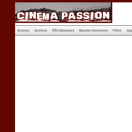
Acteurs
Actrices
RÃ©alisateurs
Bandes Annonces
Films
Jaq