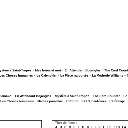
-
-
-
ystère à Saint-Tropez
Mes frères et moi
En Attendant Bojangles
The Card Count
-
-
-
-
Les Choses humaines
Le Calendrier
La Pièce rapportée
La Méthode Williams
-
-
-
-
 Bamako
En Attendant Bojangles
Mystère à Saint-Tropez
The Card Counter
Le
-
-
-
-
Les Choses humaines
Madres paralelas
Clifford
S.O.S. Fantômes : L'Héritage
Titre de films :
A
B
C
D
E
F
G
H
I
J
K
L
LE
LES
LA