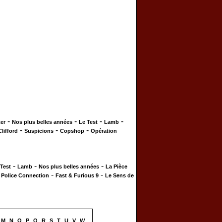
-
-
-
-
er
Nos plus belles années
Le Test
Lamb
-
-
-
Clifford
Suspicions
Copshop
Opération
-
-
-
 Test
Lamb
Nos plus belles années
La Pièce
-
-
-
Police Connection
Fast & Furious 9
Le Sens de
M
N
O
P
Q
R
S
T
U
V
W