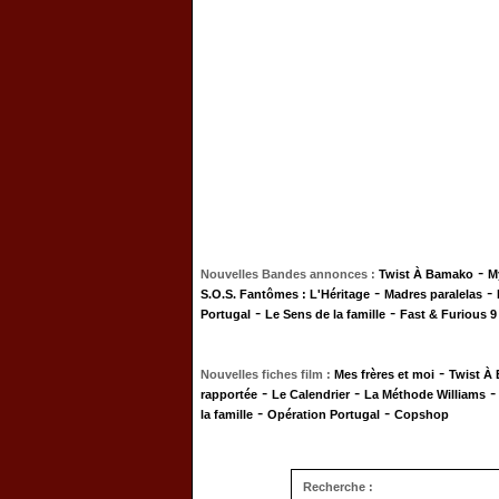
-
Nouvelles Bandes annonces :
Twist À Bamako
M
-
-
S.O.S. Fantômes : L'Héritage
Madres paralelas
-
-
Portugal
Le Sens de la famille
Fast & Furious 9
-
Nouvelles fiches film :
Mes frères et moi
Twist À
-
-
rapportée
Le Calendrier
La Méthode Williams
-
-
la famille
Opération Portugal
Copshop
Recherche :