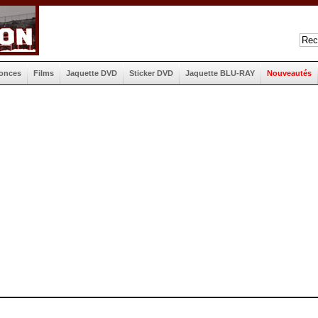
onces
Films
Jaquette DVD
Sticker DVD
Jaquette BLU-RAY
Nouveautés