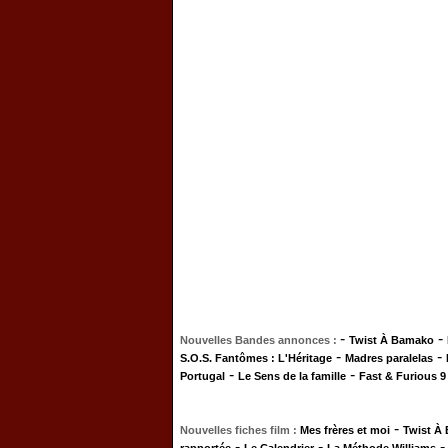
-
-
Nouvelles Bandes annonces :
Twist À Bamako
-
-
S.O.S. Fantômes : L'Héritage
Madres paralelas
-
-
Portugal
Le Sens de la famille
Fast & Furious 9
-
Nouvelles fiches film :
Mes frères et moi
Twist À
-
-