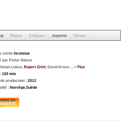
ng
Photos
Critiques
Jaquette
Sticker
e sortie
inconnue
é par Petter Naess
lorian Lukas,
Rupert Grint
, David Kross ... >
Plus
:
100 min
de production :
2012
lité :
Norvège,Suède