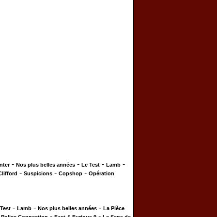
-
-
-
-
nter
Nos plus belles années
Le Test
Lamb
-
-
-
Clifford
Suspicions
Copshop
Opération
-
-
-
 Test
Lamb
Nos plus belles années
La Pièce
-
-
-