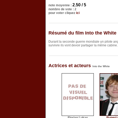
2.50 / 5
note moyenne :
nombre de vote : 2
pour voter cliquez
ici
Résumé du film Into the White
Durant la seconde guerre mondiale un pilote ang
survivre ils vont devoir partager la même cabine.
Actrices et acteurs
Into the White
Florian Lukas
Rupert 