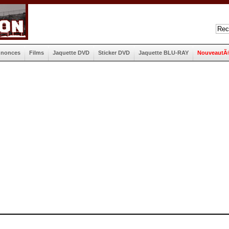
nnonces
Films
Jaquette DVD
Sticker DVD
Jaquette BLU-RAY
NouveautÃ