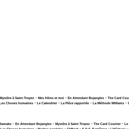
-
-
-
Mystère à Saint-Tropez
Mes frères et moi
En Attendant Bojangles
The Card Cou
-
-
-
-
Les Choses humaines
Le Calendrier
La Pièce rapportée
La Méthode Williams
-
-
-
-
 Bamako
En Attendant Bojangles
Mystère à Saint-Tropez
The Card Counter
Le
-
-
-
-