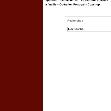
rapportée
Le Calendrier
La Méthode Williams
-
-
la famille
Opération Portugal
Copshop
Recherche :