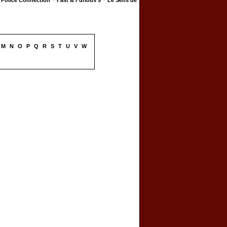
Police Connection
Fast & Furious 9
Le Sens de
M
N
O
P
Q
R
S
T
U
V
W