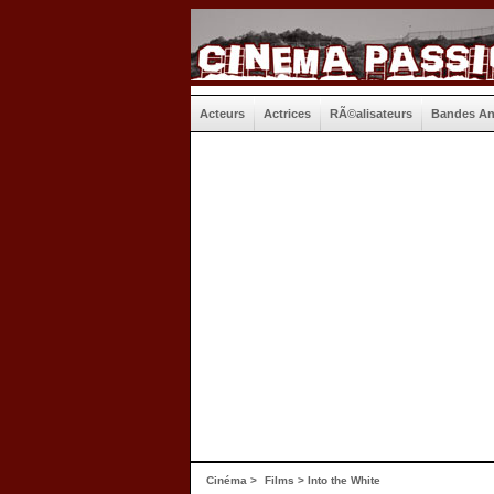
Acteurs
Actrices
RÃ©alisateurs
Bandes A
Cinéma
>
Films
> Into the White