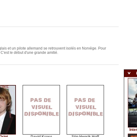
lais et un pilote allemand se retrouvent isolés en Norvège. Pour
 C'est le début d'une grande amitié.
Inte
Grint
David Kross
Stig Henrik Hoff