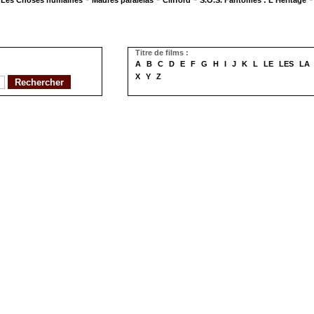
Les Choses humaines
Madres paralelas
Clifford
S.O.S. Fantômes : L'Héritage
Titre de films :
A
B
C
D
E
F
G
H
I
J
K
L
LE
LES
LA
X
Y
Z