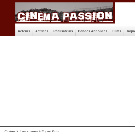
Acteurs
Actrices
Réalisateurs
Bandes Annonces
Films
Jaqu
Cinéma
>
Les acteurs
> Rupert Grint