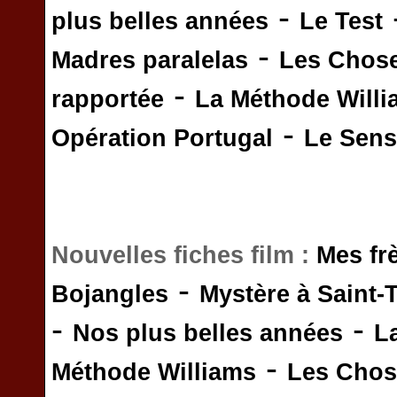
-
plus belles années
Le Test
-
Madres paralelas
Les Chos
-
rapportée
La Méthode Will
-
Opération Portugal
Le Sens 
Nouvelles fiches film :
Mes fr
-
Bojangles
Mystère à Saint-
-
-
Nos plus belles années
L
-
Méthode Williams
Les Chos