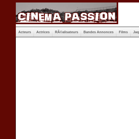
Acteurs
Actrices
RÃ©alisateurs
Bandes Annonces
Films
Jaq