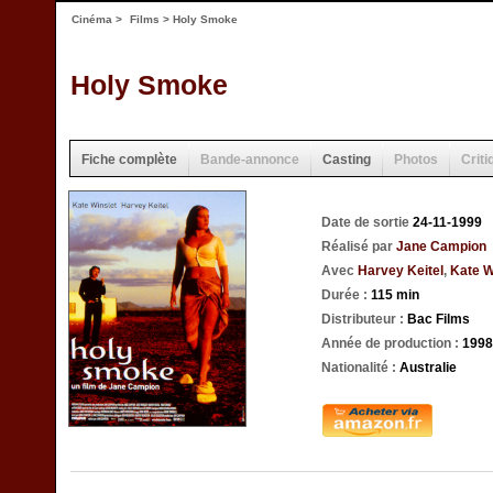
Cinéma
>
Films
> Holy Smoke
Holy Smoke
Fiche complète
Bande-annonce
Casting
Photos
Criti
Date de sortie
24-11-1999
Réalisé par
Jane Campion
Avec
Harvey Keitel
,
Kate W
Durée :
115 min
Distributeur :
Bac Films
Année de production :
1998
Nationalité :
Australie