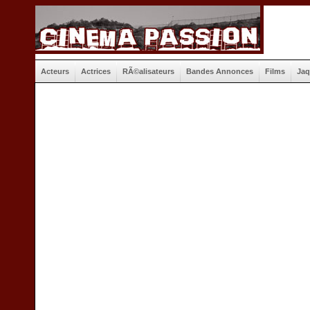
Acteurs
Actrices
RÃ©alisateurs
Bandes Annonces
Films
Jaq