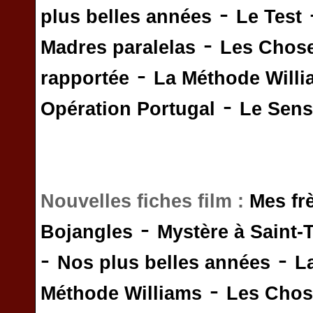
-
plus belles années
Le Test
-
Madres paralelas
Les Chos
-
rapportée
La Méthode Will
-
Opération Portugal
Le Sens 
Nouvelles fiches film :
Mes fr
-
Bojangles
Mystère à Saint-
-
-
Nos plus belles années
L
-
Méthode Williams
Les Chos