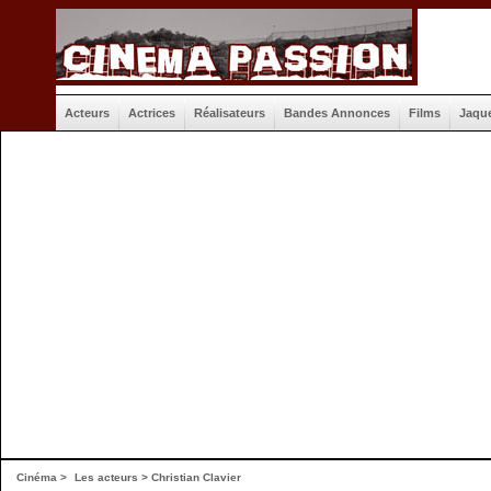
Acteurs
Actrices
Réalisateurs
Bandes Annonces
Films
Jaqu
Cinéma
>
Les acteurs
> Christian Clavier