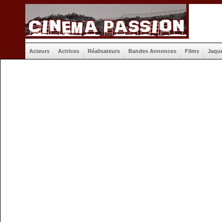
Acteurs
Actrices
Réalisateurs
Bandes Annonces
Films
Jaqu