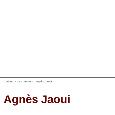
Cinéma
>
Les actrices
> Agnès Jaoui
Agnès Jaoui