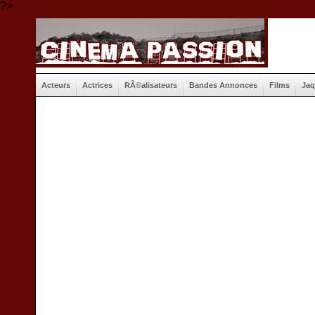
?>
Acteurs
Actrices
RÃ©alisateurs
Bandes Annonces
Films
Jaq