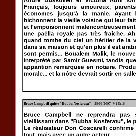
André Dussollier et Victoria Abril f
Français, toujours amoureux, parents
économes jusqu'à la manie. Ayant l
bichonnent la vieille voisine qui leur fai
et l'empoisonnent malencontreusement 
une paëlla royale pas très fraîche. Ah
quand tombe du ciel un héritier de la vo
dans sa maison et qu'en plus il est arabe
sont permis... Boualem Malik, le nouvel
interprété par Samir Guesmi, tandis qu
apparition remarquée en notaire. Prod
morale... et la nôtre devrait sortir en sall
Bruce Campbell quitte "Bubba Nosferatu"
- 28/08/2007 @ 18h16
Bruce Campbell ne reprendra pas s
vieillissant dans "Bubba Nosferatu", le
Le réalisateur Don Coscarelli confirme 
tout, mais avec un autre acteur.