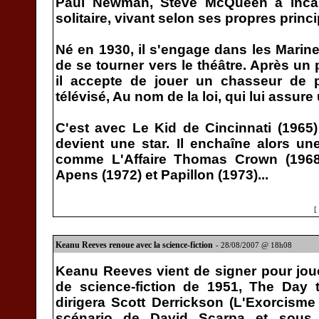
Paul Newman, Steve McQueen a incar
solitaire, vivant selon ses propres princ
Né en 1930, il s'engage dans les Marine
de se tourner vers le théâtre. Après un 
il accepte de jouer un chasseur de p
télévisé, Au nom de la loi, qui lui assur
C'est avec Le Kid de Cincinnati (1965
devient une star. Il enchaîne alors un
comme L'Affaire Thomas Crown (1968),
Apens (1972) et Papillon (1973)...
[
Keanu Reeves renoue avec la science-fiction
- 28/08/2007 @ 18h08
Keanu Reeves vient de signer pour jou
de science-fiction de 1951, The Day t
dirigera Scott Derrickson (L'Exorcism
scénario de David Scarpa et sous 