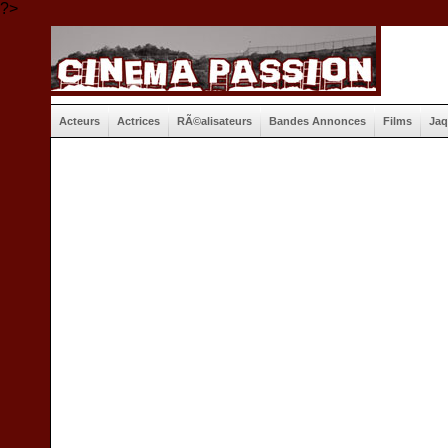
?>
Acteurs
Actrices
RÃ©alisateurs
Bandes Annonces
Films
Jaq