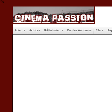
?>
Acteurs
Actrices
RÃ©alisateurs
Bandes Annonces
Films
Jaq