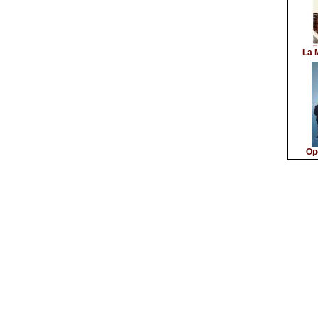
La 
Op