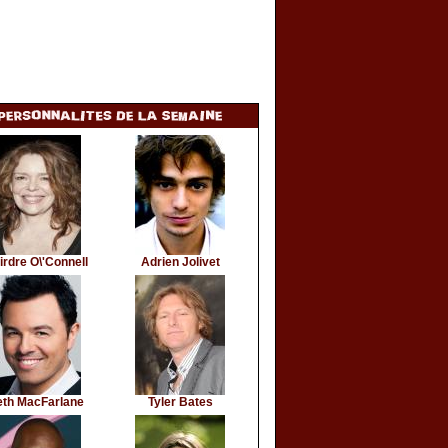
irdre O\'Connell
Adrien Jolivet
eth MacFarlane
Tyler Bates