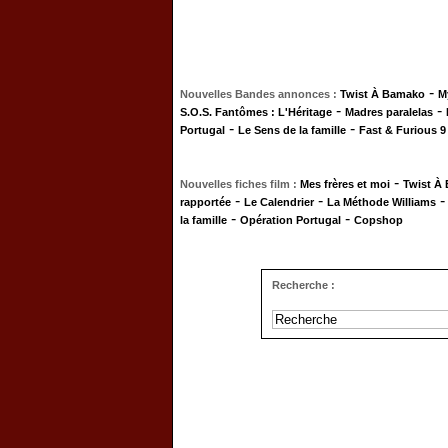
-
Nouvelles Bandes annonces :
Twist À Bamako
M
-
-
S.O.S. Fantômes : L'Héritage
Madres paralelas
-
-
Portugal
Le Sens de la famille
Fast & Furious 9
-
Nouvelles fiches film :
Mes frères et moi
Twist À
-
-
rapportée
Le Calendrier
La Méthode Williams
-
-
la famille
Opération Portugal
Copshop
Recherche :