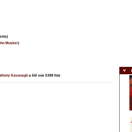
ents)
ohn Musker
)
thony Kavanagh
a été vue
5398
fois