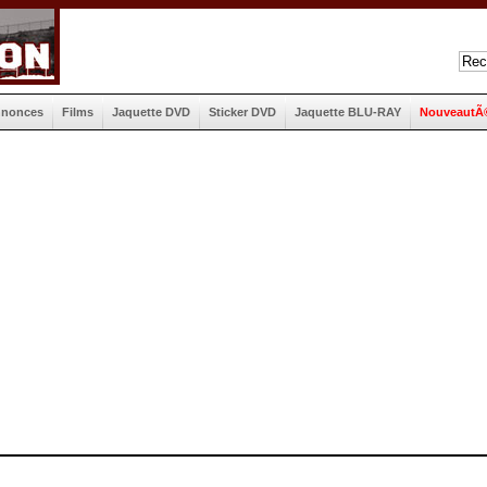
nnonces
Films
Jaquette DVD
Sticker DVD
Jaquette BLU-RAY
NouveautÃ