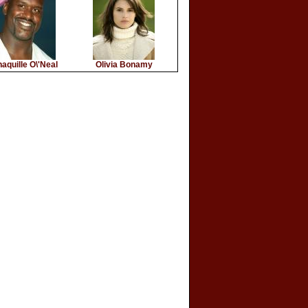
aquille O\'Neal
Olivia Bonamy