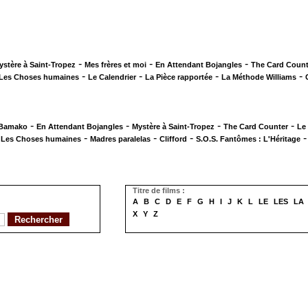
-
-
-
ystère à Saint-Tropez
Mes frères et moi
En Attendant Bojangles
The Card Count
-
-
-
-
Les Choses humaines
Le Calendrier
La Pièce rapportée
La Méthode Williams
-
-
-
-
 Bamako
En Attendant Bojangles
Mystère à Saint-Tropez
The Card Counter
Le
-
-
-
-
Les Choses humaines
Madres paralelas
Clifford
S.O.S. Fantômes : L'Héritage
Titre de films :
A
B
C
D
E
F
G
H
I
J
K
L
LE
LES
LA
X
Y
Z