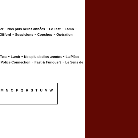
-
-
-
-
er
Nos plus belles années
Le Test
Lamb
-
-
-
Clifford
Suspicions
Copshop
Opération
-
-
-
 Test
Lamb
Nos plus belles années
La Pièce
-
-
-
Police Connection
Fast & Furious 9
Le Sens de
M
N
O
P
Q
R
S
T
U
V
W