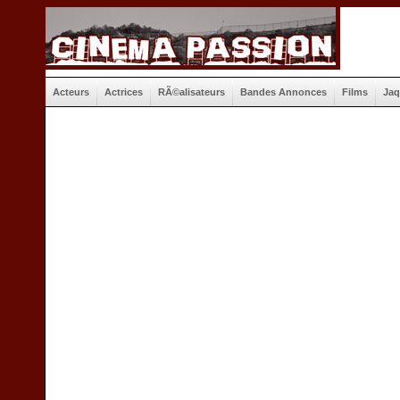
Acteurs
Actrices
RÃ©alisateurs
Bandes Annonces
Films
Jaq