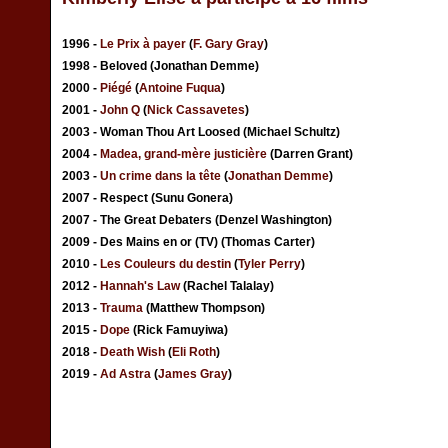
1996 -
Le Prix à payer
(
F. Gary Gray
)
1998 - Beloved (Jonathan Demme)
2000 -
Piégé
(
Antoine Fuqua
)
2001 -
John Q
(
Nick Cassavetes
)
2003 - Woman Thou Art Loosed (Michael Schultz)
2004 -
Madea, grand-mère justicière
(Darren Grant)
2003 -
Un crime dans la tête
(
Jonathan Demme
)
2007 - Respect (Sunu Gonera)
2007 - The Great Debaters (Denzel Washington)
2009 - Des Mains en or (TV) (Thomas Carter)
2010 -
Les Couleurs du destin
(
Tyler Perry
)
2012 -
Hannah's Law
(Rachel Talalay)
2013 -
Trauma
(Matthew Thompson)
2015 -
Dope
(Rick Famuyiwa)
2018 -
Death Wish
(
Eli Roth
)
2019 -
Ad Astra
(
James Gray
)