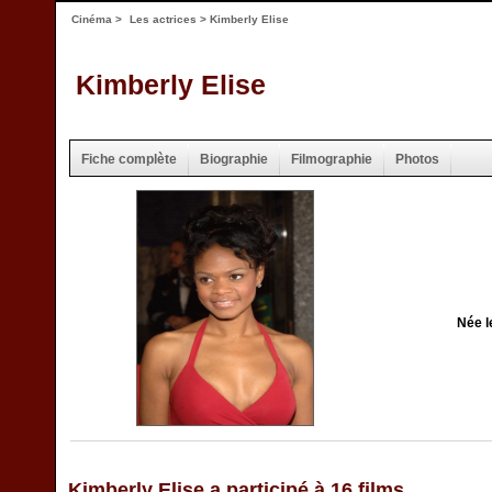
Cinéma
>
Les actrices
> Kimberly Elise
Kimberly Elise
Fiche complète
Biographie
Filmographie
Photos
Née l
Kimberly Elise a participé à 16 films