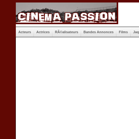
Acteurs
Actrices
RÃ©alisateurs
Bandes Annonces
Films
Jaq