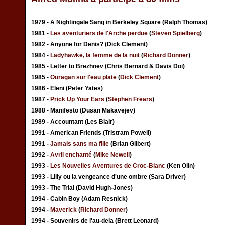
1979 - A Nightingale Sang in Berkeley Square (Ralph Thomas)
1981 -
Les aventuriers de l'Arche perdue
(
Steven Spielberg
)
1982 - Anyone for Denis? (Dick Clement)
1984 -
Ladyhawke, la femme de la nuit
(
Richard Donner
)
1985 - Letter to Brezhnev (Chris Bernard & Davis Doi)
1985 -
Ouragan sur l'eau plate
(
Dick Clement
)
1986 - Eleni (Peter Yates)
1987 -
Prick Up Your Ears
(
Stephen Frears
)
1988 - Manifesto (Dusan Makavejev)
1989 - Accountant (Les Blair)
1991 - American Friends (Tristram Powell)
1991 -
Jamais sans ma fille
(Brian Gilbert)
1992 -
Avril enchanté
(
Mike Newell
)
1993 -
Les Nouvelles Aventures de Croc-Blanc
(Ken Olin)
1993 - Lilly ou la vengeance d'une ombre (Sara Driver)
1993 - The Trial (David Hugh-Jones)
1994 - Cabin Boy (Adam Resnick)
1994 -
Maverick
(
Richard Donner
)
1994 - Souvenirs de l'au-dela (Brett Leonard)