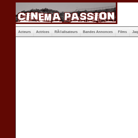
Acteurs
Actrices
RÃ©alisateurs
Bandes Annonces
Films
Jaq