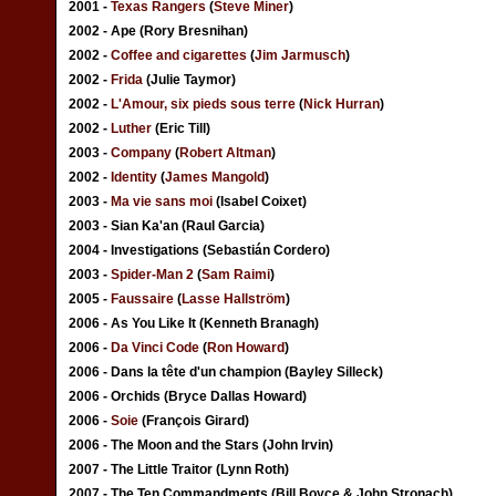
2001 -
Texas Rangers
(
Steve Miner
)
2002 - Ape (Rory Bresnihan)
2002 -
Coffee and cigarettes
(
Jim Jarmusch
)
2002 -
Frida
(Julie Taymor)
2002 -
L'Amour, six pieds sous terre
(
Nick Hurran
)
2002 -
Luther
(Eric Till)
2003 -
Company
(
Robert Altman
)
2002 -
Identity
(
James Mangold
)
2003 -
Ma vie sans moi
(Isabel Coixet)
2003 - Sian Ka'an (Raul Garcia)
2004 - Investigations (Sebastián Cordero)
2003 -
Spider-Man 2
(
Sam Raimi
)
2005 -
Faussaire
(
Lasse Hallström
)
2006 - As You Like It (Kenneth Branagh)
2006 -
Da Vinci Code
(
Ron Howard
)
2006 - Dans la tête d'un champion (Bayley Silleck)
2006 - Orchids (Bryce Dallas Howard)
2006 -
Soie
(François Girard)
2006 - The Moon and the Stars (John Irvin)
2007 - The Little Traitor (Lynn Roth)
2007 - The Ten Commandments (Bill Boyce & John Stronach)