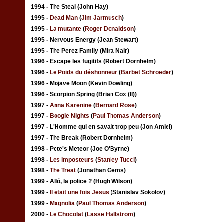
1994 - The Steal (John Hay)
1995 -
Dead Man
(
Jim Jarmusch
)
1995 -
La mutante
(
Roger Donaldson
)
1995 - Nervous Energy (Jean Stewart)
1995 - The Perez Family (Mira Nair)
1996 - Escape les fugitifs (Robert Dornhelm)
1996 -
Le Poids du déshonneur
(
Barbet Schroeder
)
1996 - Mojave Moon (Kevin Dowling)
1996 - Scorpion Spring (Brian Cox (II))
1997 -
Anna Karenine
(
Bernard Rose
)
1997 -
Boogie Nights
(
Paul Thomas Anderson
)
1997 - L'Homme qui en savait trop peu (Jon Amiel)
1997 - The Break (Robert Dornhelm)
1998 - Pete's Meteor (Joe O'Byrne)
1998 -
Les imposteurs
(
Stanley Tucci
)
1998 -
The Treat
(Jonathan Gems)
1999 - Allô, la police ? (Hugh Wilson)
1999 -
Il était une fois Jesus
(Stanislav Sokolov)
1999 -
Magnolia
(
Paul Thomas Anderson
)
2000 -
Le Chocolat
(
Lasse Hallström
)