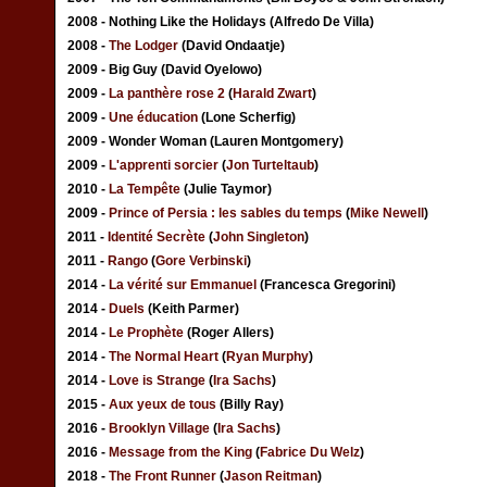
2008 - Nothing Like the Holidays (Alfredo De Villa)
2008 -
The Lodger
(David Ondaatje)
2009 - Big Guy (David Oyelowo)
2009 -
La panthère rose 2
(
Harald Zwart
)
2009 -
Une éducation
(Lone Scherfig)
2009 - Wonder Woman (Lauren Montgomery)
2009 -
L'apprenti sorcier
(
Jon Turteltaub
)
2010 -
La Tempête
(Julie Taymor)
2009 -
Prince of Persia : les sables du temps
(
Mike Newell
)
2011 -
Identité Secrète
(
John Singleton
)
2011 -
Rango
(
Gore Verbinski
)
2014 -
La vérité sur Emmanuel
(Francesca Gregorini)
2014 -
Duels
(Keith Parmer)
2014 -
Le Prophète
(Roger Allers)
2014 -
The Normal Heart
(
Ryan Murphy
)
2014 -
Love is Strange
(
Ira Sachs
)
2015 -
Aux yeux de tous
(Billy Ray)
2016 -
Brooklyn Village
(
Ira Sachs
)
2016 -
Message from the King
(
Fabrice Du Welz
)
2018 -
The Front Runner
(
Jason Reitman
)