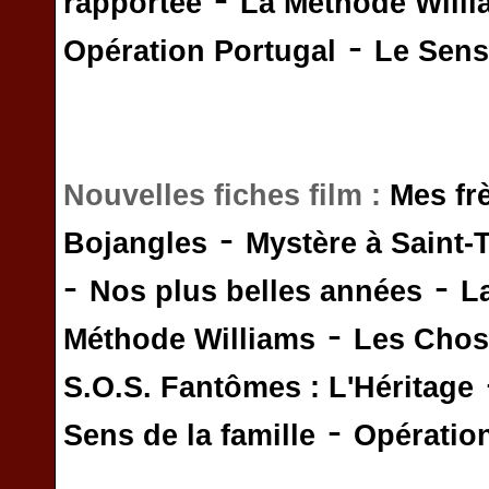
rapportée
La Méthode Will
-
Opération Portugal
Le Sens 
Nouvelles fiches film :
Mes fr
-
Bojangles
Mystère à Saint-
-
-
Nos plus belles années
L
-
Méthode Williams
Les Chos
S.O.S. Fantômes : L'Héritage
-
Sens de la famille
Opératio