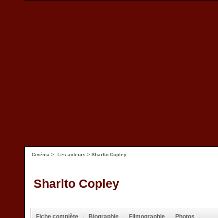
Cinéma
>
Les acteurs
> Sharlto Copley
Sharlto Copley
Fiche complète
Biographie
Filmographie
Photos