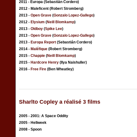
2011 - Europa (Sebastián Cordero)
2012 - Maleficent (Robert Stromberg)
2013 -
Open Grave
(
Gonzalo Lopez-Gallego
)
2012 -
Elysium
(
Neill Blomkamp
)
2013 -
Oldboy
(
Spike Lee
)
2013 -
Open Grave
(
Gonzalo Lopez-Gallego
)
2013 -
Europa Report
(Sebastián Cordero)
2014 -
Maléfique
(Robert Stromberg)
2015 -
Chappie
(
Neill Blomkamp
)
2015 -
Hardcore Henry
(Ilya Naishuller)
2016 -
Free Fire
(Ben Wheatley)
Sharlto Copley a réalisé 3 films
2005 - 2001: A Space Oddity
2005 - Hellweek
2008 - Spoon