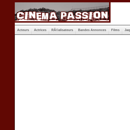
Acteurs
Actrices
RÃ©alisateurs
Bandes Annonces
Films
Jaq