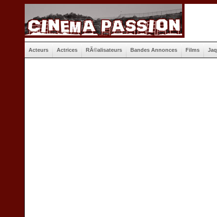
Acteurs
Actrices
RÃ©alisateurs
Bandes Annonces
Films
Jaq