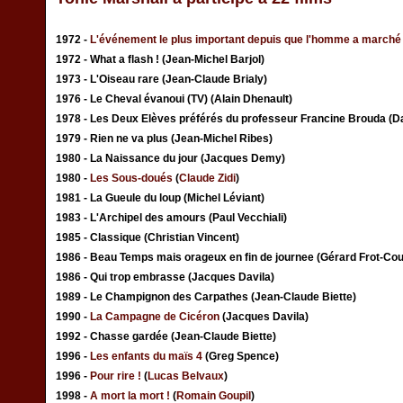
1972 -
L'événement le plus important depuis que l'homme a marché 
1972 - What a flash ! (Jean-Michel Barjol)
1973 - L'Oiseau rare (Jean-Claude Brialy)
1976 - Le Cheval évanoui (TV) (Alain Dhenault)
1978 - Les Deux Elèves préférés du professeur Francine Brouda (D
1979 - Rien ne va plus (Jean-Michel Ribes)
1980 - La Naissance du jour (Jacques Demy)
1980 -
Les Sous-doués
(
Claude Zidi
)
1981 - La Gueule du loup (Michel Léviant)
1983 - L'Archipel des amours (Paul Vecchiali)
1985 - Classique (Christian Vincent)
1986 - Beau Temps mais orageux en fin de journee (Gérard Frot-Cou
1986 - Qui trop embrasse (Jacques Davila)
1989 - Le Champignon des Carpathes (Jean-Claude Biette)
1990 -
La Campagne de Cicéron
(Jacques Davila)
1992 - Chasse gardée (Jean-Claude Biette)
1996 -
Les enfants du maïs 4
(Greg Spence)
1996 -
Pour rire !
(
Lucas Belvaux
)
1998 -
A mort la mort !
(
Romain Goupil
)