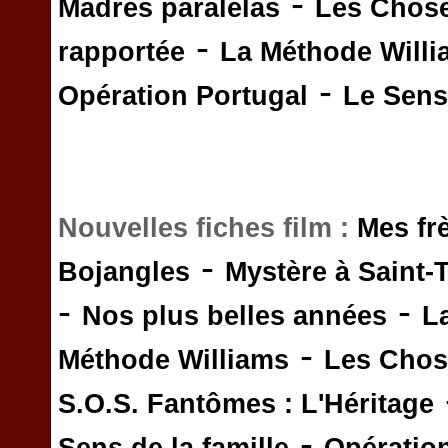
-
Madres paralelas
Les Chos
-
rapportée
La Méthode Will
-
Opération Portugal
Le Sens 
Nouvelles fiches film :
Mes fr
-
Bojangles
Mystère à Saint-
-
-
Nos plus belles années
L
-
Méthode Williams
Les Chos
S.O.S. Fantômes : L'Héritage
-