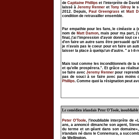
de
Capitaine Phillips
et l'interprète de Davi
laissé à
Jeremy Renner
et
Tony Gilroy
le s
2012. Depuis,
Paul Greengrass
et
Matt 
condition de retravailler ensemble.
Par empathie pour les fans, le cinéaste a (
nom de
Matt Damon
, mais pour ma part, j
final, j'ai l'impression d'avoir donné tout ce
d'en faire un autre sans être persuadé qu'il
je n'avais pas le coeur pour en faire un autr
laisser la place à quelqu'un d'autre. " a t-il-
Mais tout comme les inconditionnels de la su
et qu'elle prospérera.". Et grâce au réalis
se faire avec
Jeremy Renner
pour reprendr
pas de souci à se faire avec pas moins
Phillips
. Comme quoi la résignation peut av
Le comédien irlandais Peter O'Toole, inoubliable
Peter O'Toole
, l'inoubliable interprète de
ans, a annoncé dimanche son agent, Steve K
du terme et un géant dans son domaine», a-
irlandais né dans le Connemara, a succombé
de Wellington.