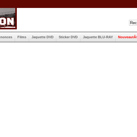
nnonces
Films
Jaquette DVD
Sticker DVD
Jaquette BLU-RAY
NouveautÃ