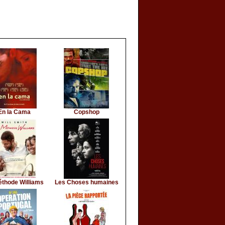
En la Cama
Copshop
éthode Williams
Les Choses humaines