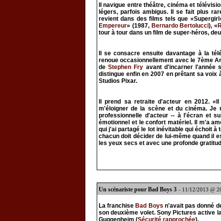
Il navigue entre théâtre, cinéma et télévis
légers, parfois ambigus. Il se fait plus r
revient dans des films tels que «Supergir
Empereur
» (1987,
Bernardo Bertolucci
), «
R
tour à tour dans un film de super-héros, de
Il se consacre ensuite davantage à la télé
renoue occasionnellement avec le 7ème Art 
de
Stephen Fry
avant d'incarner l'année s
distingue enfin en 2007 en prêtant sa voix à
Studios Pixar.
Il prend sa retraite d'acteur en 2012. «Il
m'éloigner de la scène et du cinéma. Je n
professionnelle d'acteur -- à l'écran et s
émotionnel et le confort matériel. Il m'a
qui j'ai partagé le lot inévitable qui échoit 
chacun doit décider de lui-même quand il est
les yeux secs et avec une profonde gratitu
Un scénariste pour Bad Boys 3
- 11/12/2013 @ 2
La franchise
Bad Boys
n'avait pas donné de
son deuxième volet. Sony Pictures active l
Guggenheim (
Sécurité rapprochée
).