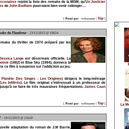
ercenaires
rejoint la liste des remake de la MGM, qu'
Un Justicier
es
de
John Badham
pourraient bien venir rallonger…
Top
[
Posté par
: webmaster |
]
emake du Flambeur
- 23/12/2013 @ 19h54
remake du thriller de 1974 préparé par les
Jessica Lange
est désormais officielle. La
ootsie
(1982) et Blue Sky (1994), donnera la
s ce film à suspense sur l'addiction au jeu.
 Planète Des Singes : Les Origines
) dirigera le long-métrage
(
Les Infiltrés
). Le film original s'intéressait à un professeur de
 jusqu'à se faire de très mauvaises fréquentations.
James Caan
Top
[
Posté par
: webmaster |
]
La M
?
- 19/12/2013 @ 21h50
velle adaptation du roman de J.M Barrie,