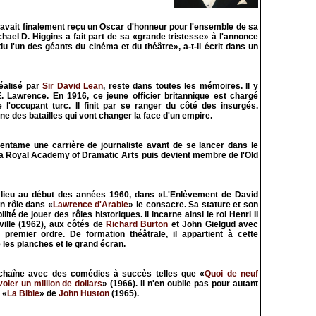
avait finalement reçu un Oscar d'honneur pour l'ensemble de sa
chael D. Higgins a fait part de sa «grande tristesse» à l'annonce
u l'un des géants du cinéma et du théâtre», a-t-il écrit dans un
réalisé par
Sir David Lean
, reste dans toutes les mémoires. Il y
E. Lawrence. En 1916, ce jeune officier britannique est chargé
 l'occupant turc. Il finit par se ranger du côté des insurgés.
ne des batailles qui vont changer la face d'un empire.
entame une carrière de journaliste avant de se lancer dans le
à la Royal Academy of Dramatic Arts puis devient membre de l'Old
 lieu au début des années 1960, dans «L'Enlèvement de David
n rôle dans «
Lawrence d'Arabie
» le consacre. Sa stature et son
ité de jouer des rôles historiques. Il incarne ainsi le roi Henri II
ville (1962), aux côtés de
Richard Burton
et John Gielgud avec
 premier ordre. De formation théâtrale, il appartient à cette
 les planches et le grand écran.
nchaîne avec des comédies à succès telles que «
Quoi de neuf
ler un million de dollars
» (1966). Il n'en oublie pas pour autant
 «
La Bible
» de
John Huston
(1965).