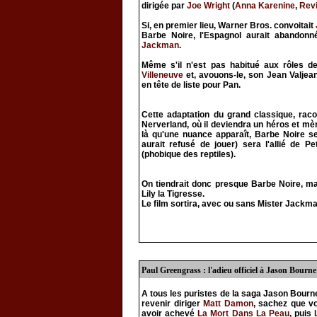
dirigée par
Joe Wright
(
Anna Karenine
,
Rev
Si, en premier lieu, Warner Bros. convoitait
Barbe Noire, l'Espagnol aurait abandonné
Jackman
.
Même s'il n'est pas habitué aux rôles d
Villeneuve
et, avouons-le, son Jean Valj
en tête de liste pour Pan.
Cette adaptation du grand classique, rac
Nerverland, où il deviendra un héros et mè
là qu'une nuance apparaît, Barbe Noire s
aurait refusé de jouer) sera l'allié de 
(phobique des reptiles).
On tiendrait donc presque Barbe Noire, ma
Lily la Tigresse.
Le film sortira, avec ou sans Mister Jackman
Paul Greengrass : l'adieu officiel à Jason Bourne
A tous les puristes de la saga Jason Bourn
revenir diriger
Matt Damon
, sachez que vo
avoir achevé
La Mort Dans La Peau
, puis