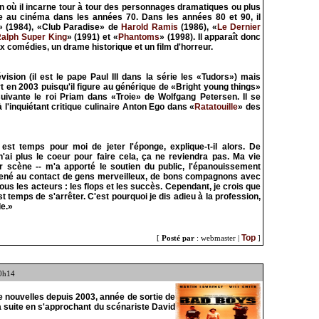
ion où il incarne tour à tour des personnages dramatiques ou plus
are au cinéma dans les années 70. Dans les années 80 et 90, il
l» (1984), «Club Paradise» de
Harold Ramis
(1986), «
Le Dernier
alph Super King
» (1991) et «
Phantoms
» (1998). Il apparaît donc
ux comédies, un drame historique et un film d'horreur.
vision (il est le pape Paul III dans la série les «Tudors») mais
en 2003 puisqu'il figure au générique de «Bright young things»
uivante le roi Priam dans «Troie» de Wolfgang Petersen. Il se
 l'inquiétant critique culinaire Anton Ego dans «
Ratatouille
» des
 est temps pour moi de jeter l'éponge, explique-t-il alors. De
'ai plus le coeur pour faire cela, ça ne reviendra pas. Ma vie
ur scène -- m'a apporté le soutien du public, l'épanouissement
 amené au contact de gens merveilleux, de bons compagnons avec
à tous les acteurs : les flops et les succès. Cependant, je crois que
 temps de s'arrêter. C'est pourquoi je dis adieu à la profession,
de.»
Top
[
Posté par
: webmaster |
]
0h14
 nouvelles depuis 2003, année de sortie de
a suite en s'approchant du scénariste David