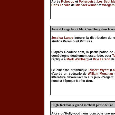
Après
Robocop
et
Poltergeist
,
Les Sept M
Dans La Ville
de
Michael Winner
et
Wargam
Jessical Lange face à Mark Wahlberg dans le r
Jessica Lange
intègre la distribution du 
studios Paramount Pictures.
D'après Deadline.com, la participation de
comédienne doublement oscarisée, pour
T
réplique à
Mark Wahlberg
et
Brie Larson
dan
Le cinéaste britannique
Rupert Wyatt
(
La
d'après un scénario de
William Monahan
littérature devenu accro aux jeux d'argent,
tenait à l'époque le rôle-titre.
Hugh Jackman le grand méchant pirate de Pan 
Alors qu'Hollywood nous concocte une nou