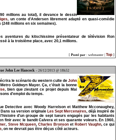
0 millions au total), il devance le dessin
iges
, un conte d'Andersen librement adapté en quasi-comédie
s (248 millions en six semaines).
es aventures du kitschissime présentateur de télévision Ron
ussé à la troisième place, avec 20,1 millions.
Top
[
Posté par
: webmaster |
]
enue John Lee Hancock
- 26/12/2013 @ 18h52
écrira le scénario du western culte de
John
Metro Goldwyn Mayer. Ça, c'était la bonne
ise
, bien que zieutant ce projet depuis Mai
aisons d'emploi du temps.
 True Detective avec Woody Harrelson et Matthew Mcconaughey,
 Dans sa version originale
Les Sept Mercenaires
, déjà inspiré de
t l'histoire d'un groupe de sept tueurs engagés par les habitants
en finir avec le bandit Calvera et ses quarante voleurs. En 1960,
ner
,
Steve Mcqueen
,
Charles Bronson
et
Robert Vaughn
, ce qui
e
, on ne devrait pas être déçus côté acteurs.