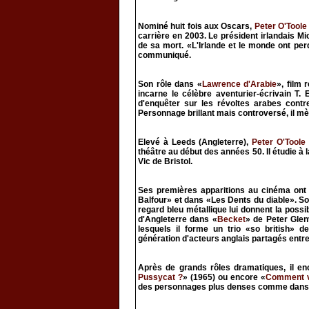
Nominé huit fois aux Oscars,
Peter O'Toole
carrière en 2003. Le président irlandais Mi
de sa mort. «L'Irlande et le monde ont perd
communiqué.
Son rôle dans «
Lawrence d'Arabie
», film 
incarne le célèbre aventurier-écrivain T. 
d'enquêter sur les révoltes arabes contre
Personnage brillant mais controversé, il mè
Elevé à Leeds (Angleterre),
Peter O'Toole
théâtre au début des années 50. Il étudie 
Vic de Bristol.
Ses premières apparitions au cinéma ont
Balfour» et dans «Les Dents du diable». So
regard bleu métallique lui donnent la possibil
d'Angleterre dans «
Becket
» de Peter Glen
lesquels il forme un trio «so british» de
génération d'acteurs anglais partagés entre
Après de grands rôles dramatiques, il e
Pussycat ?
» (1965) ou encore «
Comment vo
des personnages plus denses comme dans