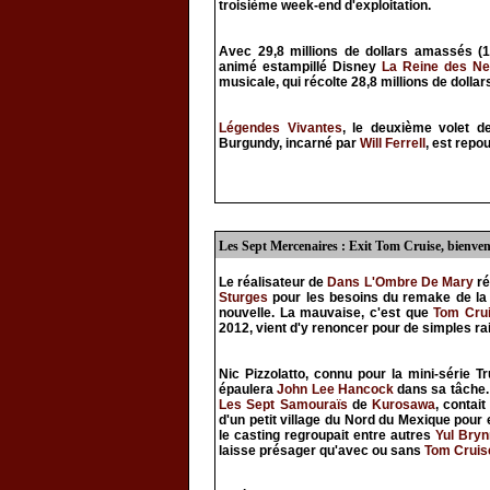
troisième week-end d'exploitation.
Avec 29,8 millions de dollars amassés (19
animé estampillé Disney
La Reine des Ne
musicale, qui récolte 28,8 millions de dollar
Légendes Vivantes
, le deuxième volet d
Burgundy, incarné par
Will Ferrell
, est repo
Les Sept Mercenaires : Exit Tom Cruise, bienv
Le réalisateur de
Dans L'Ombre De Mary
ré
Sturges
pour les besoins du remake de la 
nouvelle. La mauvaise, c'est que
Tom Cru
2012, vient d'y renoncer pour de simples r
Nic Pizzolatto, connu pour la mini-série
épaulera
John Lee Hancock
dans sa tâche.
Les Sept Samouraïs
de
Kurosawa
, contai
d'un petit village du Nord du Mexique pour 
le casting regroupait entre autres
Yul Bryn
laisse présager qu'avec ou sans
Tom Cruis