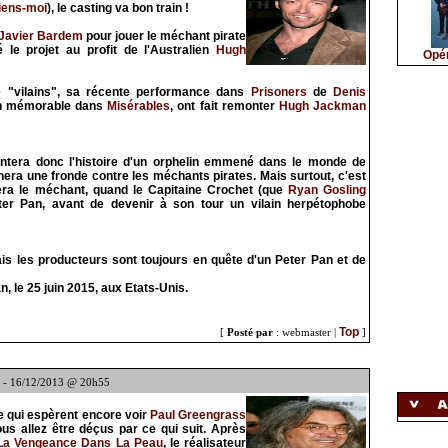
iens-moi
), le casting va bon train !
Javier Bardem
pour jouer le méchant pirate
 le projet au profit de l'Australien
Hugh
Opér
e "vilains", sa récente performance dans
Prisoners
de
Denis
ean mémorable dans
Misérables
, ont fait remonter
Hugh Jackman
ontera donc l'histoire d'un orphelin emmené dans le monde de
nera une fronde contre les méchants pirates. Mais surtout, c'est
era le méchant, quand le Capitaine Crochet (que
Ryan Gosling
Peter Pan, avant de devenir à son tour un vilain herpétophobe
is les producteurs sont toujours en quête d'un Peter Pan et de
, le 25 juin 2015, aux Etats-Unis.
Top
[
Posté par
: webmaster |
]
- 16/12/2013 @ 20h55
e qui espèrent encore voir
Paul Greengrass
us allez être déçus par ce qui suit. Après
La Vengeance Dans La Peau
, le réalisateur