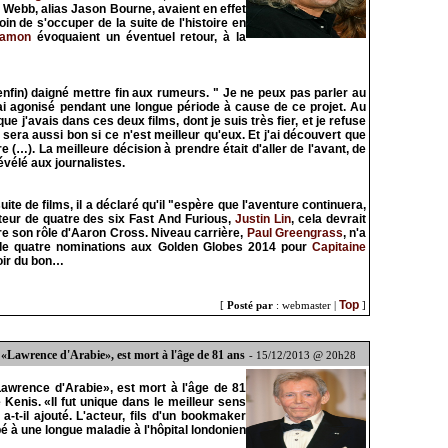
d Webb, alias Jason Bourne, avaient en effet
oin de s'occuper de la suite de l'histoire en
Damon
évoquaient un éventuel retour, à la
enfin) daigné mettre fin aux rumeurs. " Je ne peux pas parler au
'ai agonisé pendant une longue période à cause de ce projet. Au
 que j'avais dans ces deux films, dont je suis très fier, et je refuse
 sera aussi bon si ce n'est meilleur qu'eux. Et j'ai découvert que
e (…). La meilleure décision à prendre était d'aller de l'avant, de
révélé aux journalistes.
ite de films, il a déclaré qu'il "espère que l'aventure continuera,
ateur de quatre des six Fast And Furious,
Justin Lin
, cela devrait
e son rôle d'Aaron Cross. Niveau carrière,
Paul Greengrass
, n'a
 de quatre nominations aux Golden Globes 2014 pour
Capitaine
oir du bon…
Top
[
Posté par
: webmaster |
]
 «Lawrence d'Arabie», est mort à l'âge de 81 ans
- 15/12/2013 @ 20h28
 «Lawrence d'Arabie», est mort à l'âge de 81
enis. «Il fut unique dans le meilleur sens
t-il ajouté. L'acteur, fils d'un bookmaker
 à une longue maladie à l'hôpital londonien