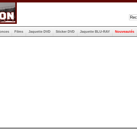
onces
Films
Jaquette DVD
Sticker DVD
Jaquette BLU-RAY
Nouveautés