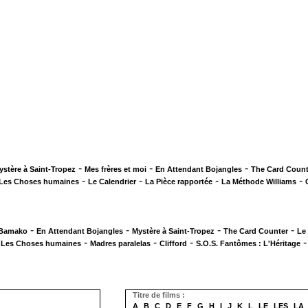
-
-
-
ystère à Saint-Tropez
Mes frères et moi
En Attendant Bojangles
The Card Count
-
-
-
-
Les Choses humaines
Le Calendrier
La Pièce rapportée
La Méthode Williams
-
-
-
-
 Bamako
En Attendant Bojangles
Mystère à Saint-Tropez
The Card Counter
Le
-
-
-
-
Les Choses humaines
Madres paralelas
Clifford
S.O.S. Fantômes : L'Héritage
Titre de films :
A
B
C
D
E
F
G
H
I
J
K
L
LE
LES
LA