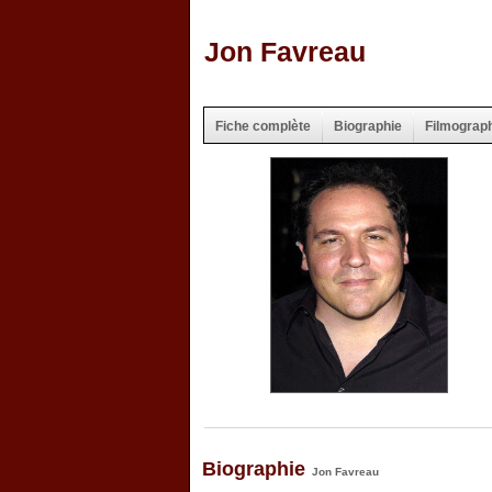
Jon Favreau
Fiche complète
Biographie
Filmograp
Biographie
Jon Favreau