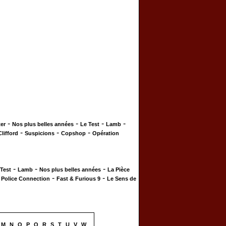
-
-
-
-
er
Nos plus belles années
Le Test
Lamb
-
-
-
Clifford
Suspicions
Copshop
Opération
-
-
-
 Test
Lamb
Nos plus belles années
La Pièce
-
-
-
Police Connection
Fast & Furious 9
Le Sens de
M
N
O
P
Q
R
S
T
U
V
W