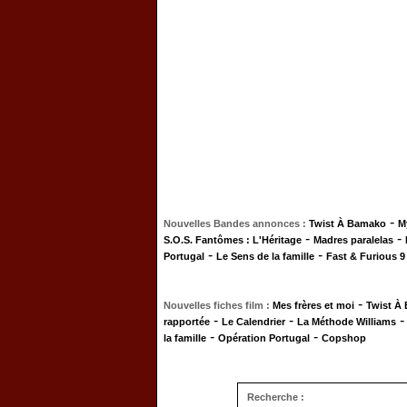
-
Nouvelles Bandes annonces :
Twist À Bamako
M
-
-
S.O.S. Fantômes : L'Héritage
Madres paralelas
-
-
Portugal
Le Sens de la famille
Fast & Furious 9
-
Nouvelles fiches film :
Mes frères et moi
Twist À
-
-
rapportée
Le Calendrier
La Méthode Williams
-
-
la famille
Opération Portugal
Copshop
Recherche :