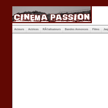
Acteurs
Actrices
RÃ©alisateurs
Bandes Annonces
Films
Jaq