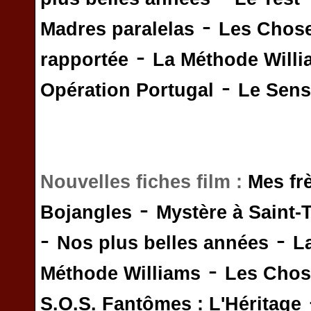
-
Madres paralelas
Les Chos
-
rapportée
La Méthode Will
-
Opération Portugal
Le Sens 
Nouvelles fiches film :
Mes fr
-
Bojangles
Mystère à Saint-
-
-
Nos plus belles années
L
-
Méthode Williams
Les Chos
S.O.S. Fantômes : L'Héritage