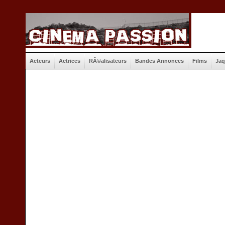
Acteurs
Actrices
RÃ©alisateurs
Bandes Annonces
Films
Jaq