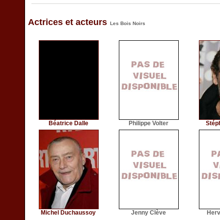
Actrices et acteurs
Les Bois Noirs
Béatrice Dalle
Philippe Volter
Stép
Michel Duchaussoy
Jenny Clève
Herv