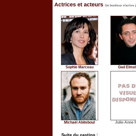
Actrices et acteurs
Un bonheur n'arrive 
Sophie Marceau
Gad Elmal
Michaël Abiteboul
Julie-Anne 
Suite du casting :