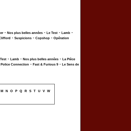
-
-
-
-
er
Nos plus belles années
Le Test
Lamb
-
-
-
Clifford
Suspicions
Copshop
Opération
-
-
-
 Test
Lamb
Nos plus belles années
La Pièce
-
-
-
Police Connection
Fast & Furious 9
Le Sens de
M
N
O
P
Q
R
S
T
U
V
W