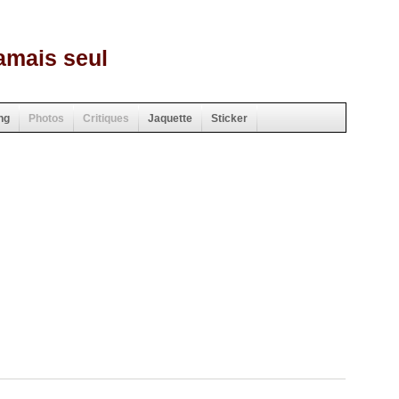
amais seul
ng
Photos
Critiques
Jaquette
Sticker