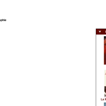
aphie
La 