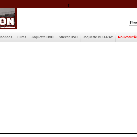
r
nnonces
Films
Jaquette DVD
Sticker DVD
Jaquette BLU-RAY
NouveautÃ