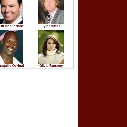
eth MacFarlane
Tyler Bates
aquille O\'Neal
Olivia Bonamy