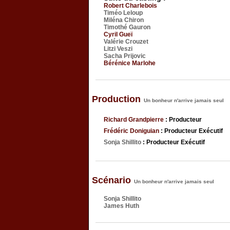
Robert Charlebois
Timéo Leloup
Miléna Chiron
Timothé Gauron
Cyril Gueï
Valérie Crouzet
Litzi Veszi
Sacha Prijovic
Bérénice Marlohe
Production
Un bonheur n'arrive jamais seul
Richard Grandpierre
: Producteur
Frédéric Doniguian
: Producteur Exécutif
Sonja Shillito
: Producteur Exécutif
Scénario
Un bonheur n'arrive jamais seul
Sonja Shillito
James Huth