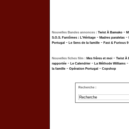
-
Nouvelles Bandes annonces :
Twist À Bamako
M
-
-
S.O.S. Fantômes : L'Héritage
Madres paralelas
-
-
Portugal
Le Sens de la famille
Fast & Furious 9
-
Nouvelles fiches film :
Mes frères et moi
Twist À
-
-
rapportée
Le Calendrier
La Méthode Williams
-
-
la famille
Opération Portugal
Copshop
Recherche :