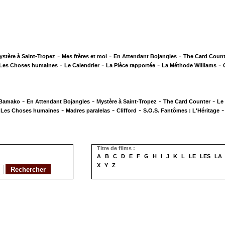
-
-
-
ystère à Saint-Tropez
Mes frères et moi
En Attendant Bojangles
The Card Count
-
-
-
-
Les Choses humaines
Le Calendrier
La Pièce rapportée
La Méthode Williams
-
-
-
-
 Bamako
En Attendant Bojangles
Mystère à Saint-Tropez
The Card Counter
Le
-
-
-
-
Les Choses humaines
Madres paralelas
Clifford
S.O.S. Fantômes : L'Héritage
Titre de films :
A
B
C
D
E
F
G
H
I
J
K
L
LE
LES
LA
X
Y
Z