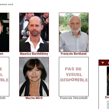
jamais seul
eh
Maurice Barthélémy
François Berléand
De
Roth
Macha Méril
Francois Vincentelli