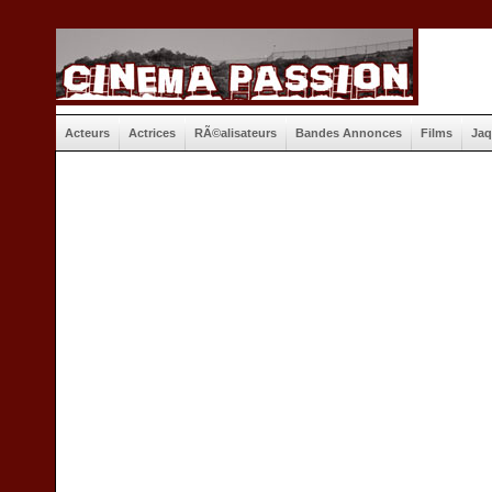
Acteurs
Actrices
RÃ©alisateurs
Bandes Annonces
Films
Jaq