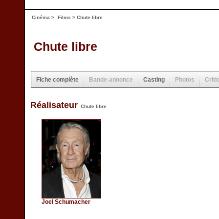
Cinéma
>
Films
> Chute libre
Chute libre
Fiche complète
Bande-annonce
Casting
Photos
Criti
Réalisateur
Chute libre
Joel Schumacher