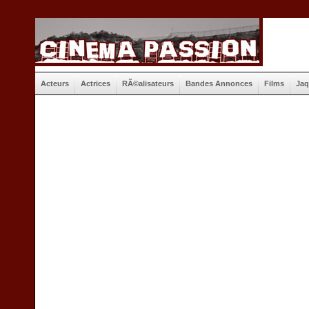
Acteurs
Actrices
RÃ©alisateurs
Bandes Annonces
Films
Jaq