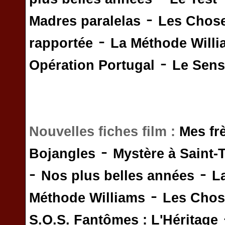
-
Madres paralelas
Les Chos
-
rapportée
La Méthode Will
-
Opération Portugal
Le Sens 
Nouvelles fiches film :
Mes fr
-
Bojangles
Mystère à Saint-
-
-
Nos plus belles années
L
-
Méthode Williams
Les Chos
S.O.S. Fantômes : L'Héritage