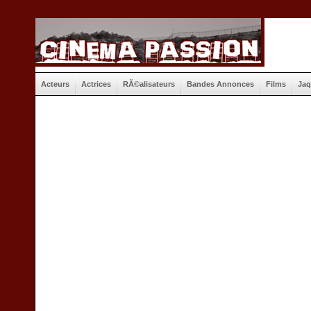
Acteurs
Actrices
RÃ©alisateurs
Bandes Annonces
Films
Jaq