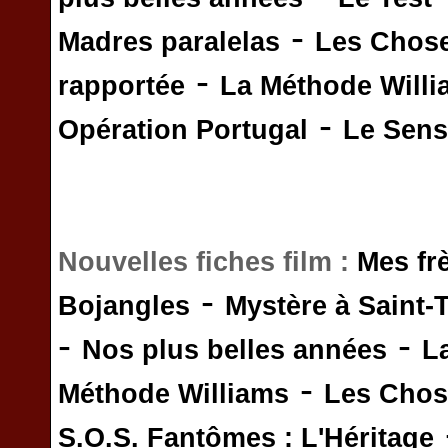
-
Madres paralelas
Les Chos
-
rapportée
La Méthode Will
-
Opération Portugal
Le Sens 
Nouvelles fiches film :
Mes fr
-
Bojangles
Mystère à Saint-
-
-
Nos plus belles années
L
-
Méthode Williams
Les Chos
S.O.S. Fantômes : L'Héritage