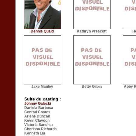
Dennis Quaid
Kathryn Prescott
H
Jake Manley
Betty Gilpin
Abby R
Suite du casting :
Johnny Galecki
Daniela Barbosa
Conrad Coates
Arlene Duncan
Kevin Claydon
Victoria Sanchez
Cherissa Richards
Kenneth Liu