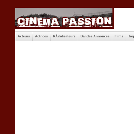
Acteurs
Actrices
RÃ©alisateurs
Bandes Annonces
Films
Jaq