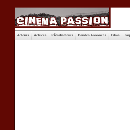
Acteurs
Actrices
RÃ©alisateurs
Bandes Annonces
Films
Jaq