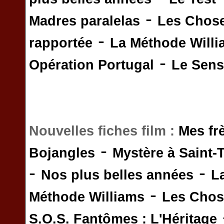
-
Madres paralelas
Les Chos
-
rapportée
La Méthode Will
-
Opération Portugal
Le Sens 
Nouvelles fiches film :
Mes fr
-
Bojangles
Mystère à Saint-
-
-
Nos plus belles années
L
-
Méthode Williams
Les Chos
S.O.S. Fantômes : L'Héritage