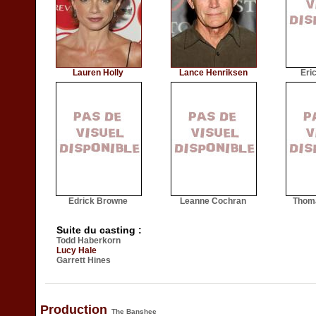
Lauren Holly
Lance Henriksen
Eri
Edrick Browne
Leanne Cochran
Thoma
Suite du casting :
Todd Haberkorn
Lucy Hale
Garrett Hines
Production
The Banshee