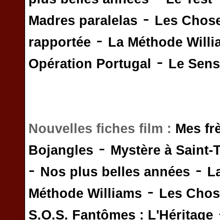
-
Madres paralelas
Les Chos
-
rapportée
La Méthode Will
-
Opération Portugal
Le Sens 
Nouvelles fiches film :
Mes fr
-
Bojangles
Mystère à Saint-
-
-
Nos plus belles années
L
-
Méthode Williams
Les Chos
S.O.S. Fantômes : L'Héritage