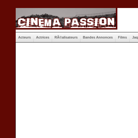
Acteurs
Actrices
RÃ©alisateurs
Bandes Annonces
Films
Jaq