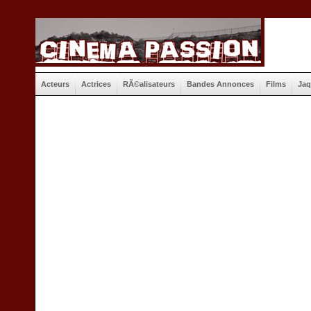
Acteurs
Actrices
RÃ©alisateurs
Bandes Annonces
Films
Jaq