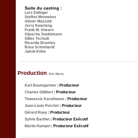
Suite du casting :
Lars Eidinger
Steffen Mennekes
Alister Mazzotti
Jerry Kwarteng
Frank M. Ahearn
Aljoscha Stadelmann
Gilles Tschudi
Ricardia Bramley
Rosa Schrehardt
Jakob Köhn
Production
Sils Maria
Karl Baumgartner
: Producteur
Charles Gillibert
: Producteur
Thanassis Karathanos
: Producteur
Jean-Louis Porchet
: Producteur
Gérard Ruey
: Producteur
Sylvie Barthet
: Producteur Exécutif
Martin Hampel
: Producteur Exécutif