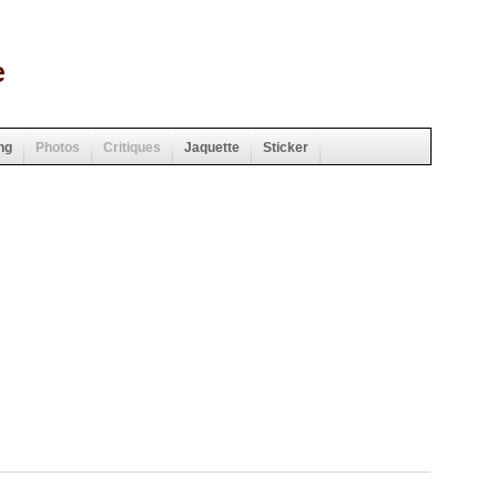
e
ng
Photos
Critiques
Jaquette
Sticker