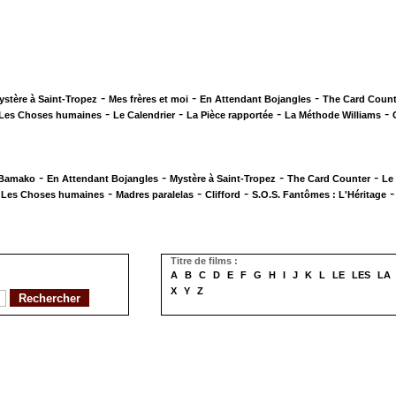
-
-
-
ystère à Saint-Tropez
Mes frères et moi
En Attendant Bojangles
The Card Count
-
-
-
-
Les Choses humaines
Le Calendrier
La Pièce rapportée
La Méthode Williams
-
-
-
-
 Bamako
En Attendant Bojangles
Mystère à Saint-Tropez
The Card Counter
Le
-
-
-
-
Les Choses humaines
Madres paralelas
Clifford
S.O.S. Fantômes : L'Héritage
Titre de films :
A
B
C
D
E
F
G
H
I
J
K
L
LE
LES
LA
X
Y
Z