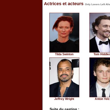
Actrices et acteurs
Only Lovers Left Ali
Tilda Swinton
Tom Hiddle
Jeffrey Wright
Anton Yelc
Suite du casting :