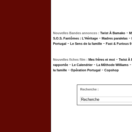
-
Nouvelles Bandes annonces :
Twist À Bamako
M
-
-
S.O.S. Fantômes : L'Héritage
Madres paralelas
-
-
Portugal
Le Sens de la famille
Fast & Furious 9
-
Nouvelles fiches film :
Mes frères et moi
Twist À
-
-
rapportée
Le Calendrier
La Méthode Williams
-
-
la famille
Opération Portugal
Copshop
Recherche :