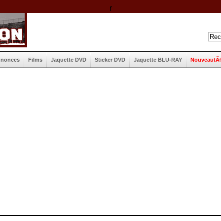
r
nnonces
Films
Jaquette DVD
Sticker DVD
Jaquette BLU-RAY
NouveautÃ