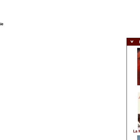
ie
La 