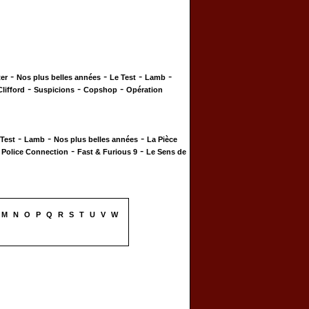
-
-
-
-
er
Nos plus belles années
Le Test
Lamb
-
-
-
Clifford
Suspicions
Copshop
Opération
-
-
-
 Test
Lamb
Nos plus belles années
La Pièce
-
-
-
Police Connection
Fast & Furious 9
Le Sens de
M
N
O
P
Q
R
S
T
U
V
W