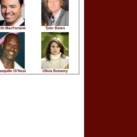
eth MacFarlane
Tyler Bates
aquille O\'Neal
Olivia Bonamy