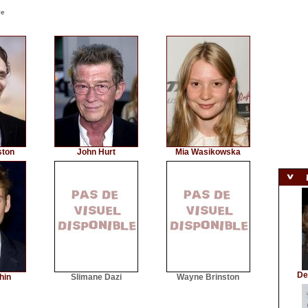
ve
ston
John Hurt
Mia Wasikowska
De
hin
Slimane Dazi
Wayne Brinston