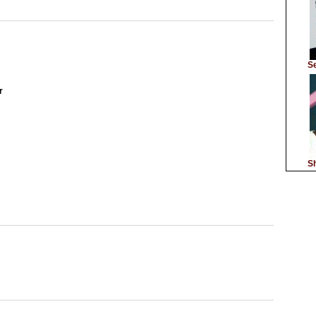
S
r
Sh