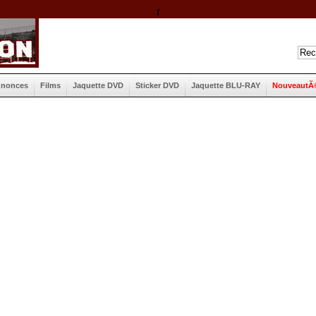
r
nnonces
Films
Jaquette DVD
Sticker DVD
Jaquette BLU-RAY
NouveautÃ