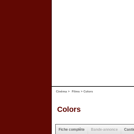
Cinéma
>
Films
> Colors
Colors
Fiche complète
Bande-annonce
Casti