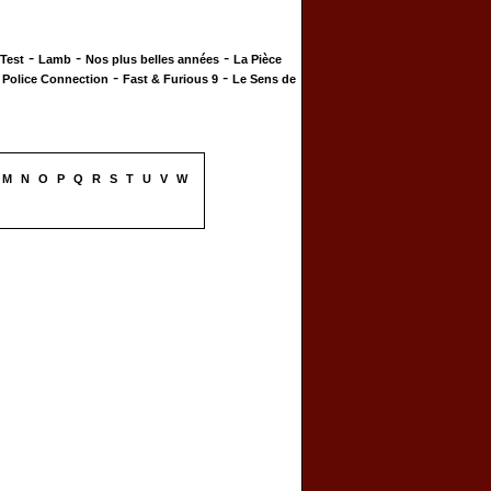
-
-
-
 Test
Lamb
Nos plus belles années
La Pièce
-
-
-
Police Connection
Fast & Furious 9
Le Sens de
M
N
O
P
Q
R
S
T
U
V
W