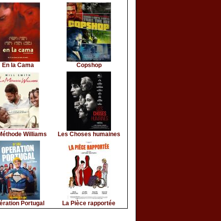
En la Cama
Copshop
Méthode Williams
Les Choses humaines
ération Portugal
La Pièce rapportée