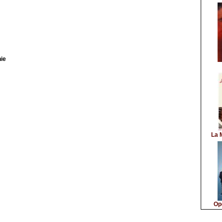
hie
La 
Op