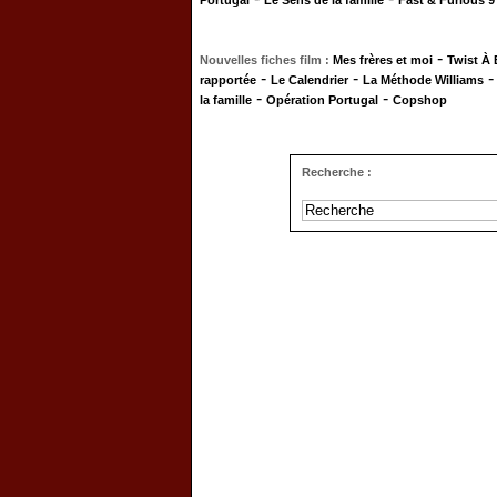
Portugal
Le Sens de la famille
Fast & Furious 9
-
Nouvelles fiches film :
Mes frères et moi
Twist À
-
-
rapportée
Le Calendrier
La Méthode Williams
-
-
la famille
Opération Portugal
Copshop
Recherche :