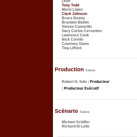
Leon
Tony Todd
Mario López
Clark Johnson
Bruce Beatty
Brandon Bluhm
Steven Camarillo
Gary Carlos Cervantes
Lawrence Cook
Nick Corello
Courtney Gains
Tina Lifford
Production
Colors
Robert H. Solo
: Producteur
: Producteur Exécutif
Scénario
Colors
Michael Schiffer
Richard Di Lello