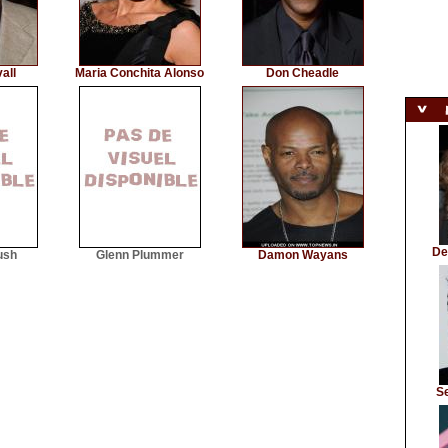
all
Maria Conchita Alonso
Don Cheadle
De
ush
Glenn Plummer
Damon Wayans
S