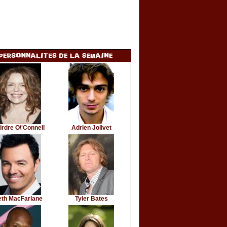
irdre O\'Connell
Adrien Jolivet
eth MacFarlane
Tyler Bates