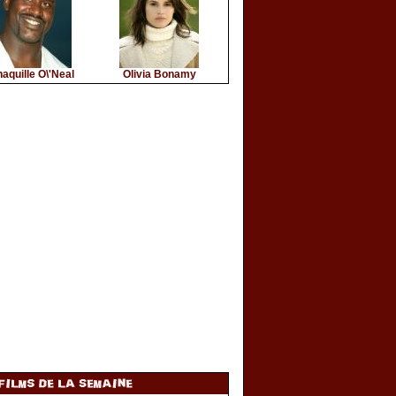
aquille O\'Neal
Olivia Bonamy