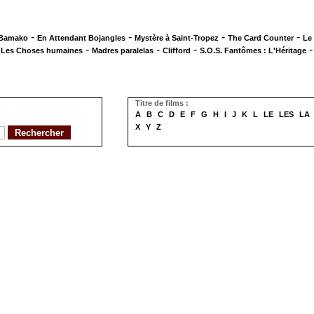
-
-
-
-
 Bamako
En Attendant Bojangles
Mystère à Saint-Tropez
The Card Counter
Le
-
-
-
-
Les Choses humaines
Madres paralelas
Clifford
S.O.S. Fantômes : L'Héritage
Titre de films :
A
B
C
D
E
F
G
H
I
J
K
L
LE
LES
LA
X
Y
Z