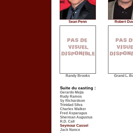
Sean Penn
Robert Duv
Randy Brooks
Grand L. B
Suite du casting :
Gerardo Mejia
Rudy Ramos
Sy Richardson
Trinidad Silva
Charles Walker
Fred Asparagus
Sherman Augustus
R.D. Call
Seymour Cassel
Jack Nance