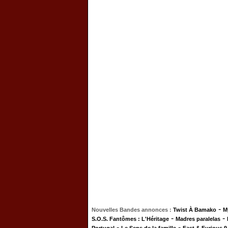
-
Nouvelles Bandes annonces :
Twist À Bamako
M
-
-
S.O.S. Fantômes : L'Héritage
Madres paralelas
-
-