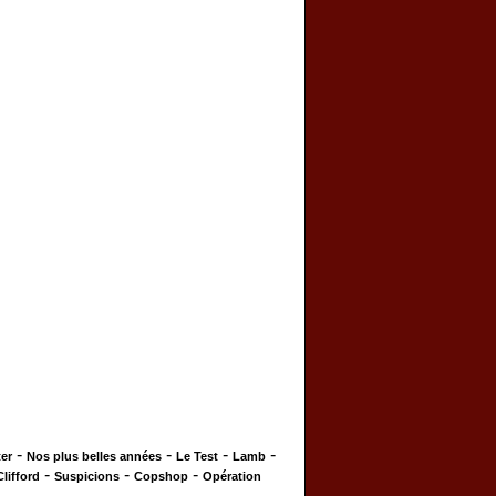
-
-
-
-
er
Nos plus belles années
Le Test
Lamb
-
-
-
Clifford
Suspicions
Copshop
Opération