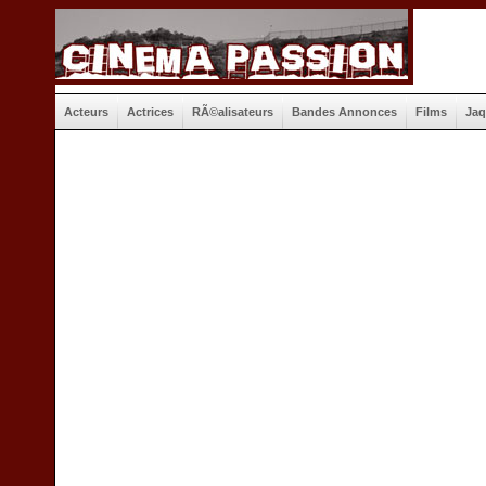
Acteurs
Actrices
RÃ©alisateurs
Bandes Annonces
Films
Jaq