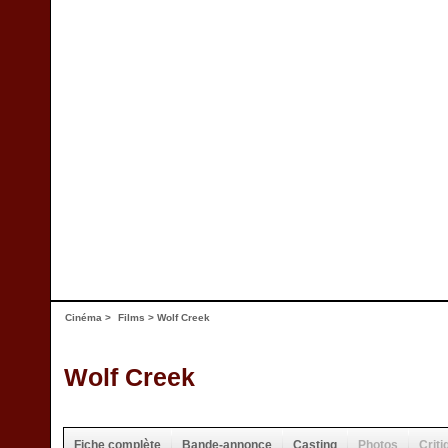
Cinéma
>
Films
> Wolf Creek
Wolf Creek
Fiche complète
Bande-annonce
Casting
Photos
Criti