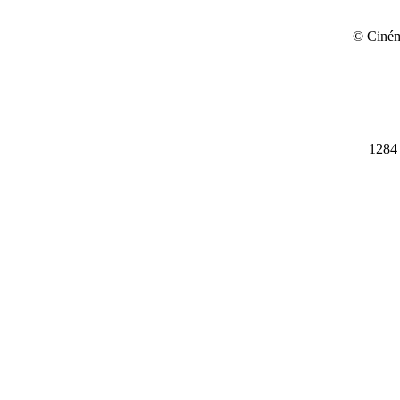
© Ciném
1284 