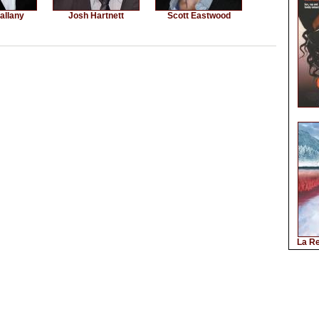
allany
Josh Hartnett
Scott Eastwood
La Re