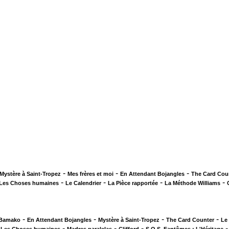
-
-
-
Mystère à Saint-Tropez
Mes frères et moi
En Attendant Bojangles
The Card Cou
-
-
-
-
Les Choses humaines
Le Calendrier
La Pièce rapportée
La Méthode Williams
-
-
-
-
 Bamako
En Attendant Bojangles
Mystère à Saint-Tropez
The Card Counter
Le
-
-
-
-