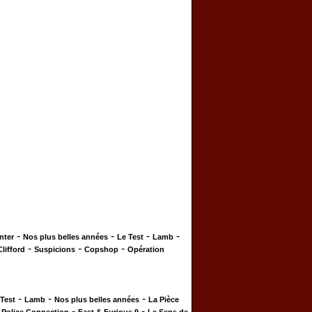
-
-
-
-
nter
Nos plus belles années
Le Test
Lamb
-
-
-
Clifford
Suspicions
Copshop
Opération
-
-
-
 Test
Lamb
Nos plus belles années
La Pièce
-
-
-