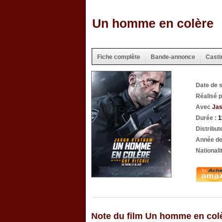
Un homme en colère
Fiche complète
Bande-annonce
Casti
Date de 
Réalisé 
Avec
Jas
Durée :
1
Distribut
Année de
Nationali
Note du film Un homme en col