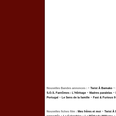
-
-
Nouvelles Bandes annonces :
Twist À Bamako
-
-
S.O.S. Fantômes : L'Héritage
Madres paralelas
-
-
Portugal
Le Sens de la famille
Fast & Furious 9
-
Nouvelles fiches film :
Mes frères et moi
Twist À
-
-