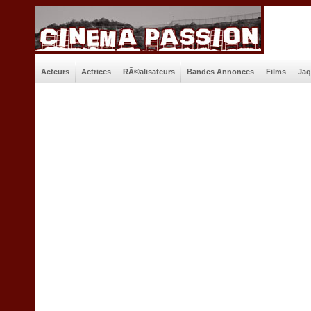
Acteurs
Actrices
RÃ©alisateurs
Bandes Annonces
Films
Jaq