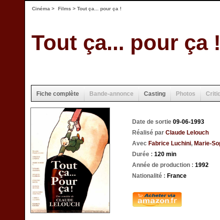
Cinéma
>
Films
> Tout ça... pour ça !
Tout ça... pour ça 
Fiche complète
Bande-annonce
Casting
Photos
Criti
Date de sortie
09-06-1993
Réalisé par
Claude Lelouch
Avec
Fabrice Luchini
,
Marie-Sop
Durée :
120 min
Année de production :
1992
Nationalité :
France