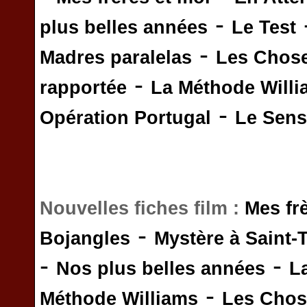
-
plus belles années
Le Test
-
Madres paralelas
Les Chos
-
rapportée
La Méthode Will
-
Opération Portugal
Le Sens 
Nouvelles fiches film :
Mes fr
-
Bojangles
Mystère à Saint-
-
-
Nos plus belles années
L
-
Méthode Williams
Les Chos